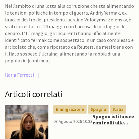
Nell'ambito di una lotta alla corruzione che sta alimentando
le tensioni politiche in tempo di guerra, Andriy Yermak, ex
braccio destro del presidente ucraino Volodymyr Zelensky, è
stato arrestato il 14 maggio con l'accusa di riciclaggio di
denaro. L’11 maggio, gli inquirenti hanno ufficialmente
identificato Yermak come sospettato in un caso complesso e
articolato che, come riportato da Reuters, da mesi tiene con
il fiato sospeso l'Ucraina, alimentando la rabbia di una
popolazio [continua]
Ilaria Ferretti
|
Articoli correlati
Immigrazione
Spagna
Italia
Spagna istituisce
08 Agosto 2026 10:33
controlli alle
frontiere per gli
italiani dopo che