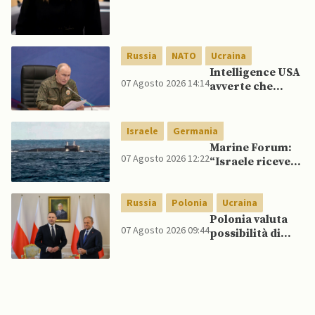
Meloni si rifiuta
di eliminare
quelli per gli
spagnoli
Russia
NATO
Ucraina
Intelligence USA
07 Agosto 2026 14:14
avverte che
Putin potrebbe
invadere NATO
mentre è ancora
Israele
Germania
impegnato in
Marine Forum:
Ucraina
07 Agosto 2026 12:22
“Israele riceve
da Germania
sottomarino INS
Russia
Polonia
Ucraina
Drakon dopo 14
anni”
Polonia valuta
07 Agosto 2026 09:44
possibilità di
intercettare
missili russi
sopra Ucraina
per proteggere
spazio aereo