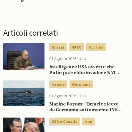
Articoli correlati
Russia
NATO
Ucraina
07 Agosto 2026 14:14
Intelligence USA avverte che
Putin potrebbe invadere NATO
mentre è ancora impegnato in
Ucraina
Israele
Germania
07 Agosto 2026 12:22
Marine Forum: “Israele riceve
da Germania sottomarino INS
Drakon dopo 14 anni”
USA e Canada
Iran