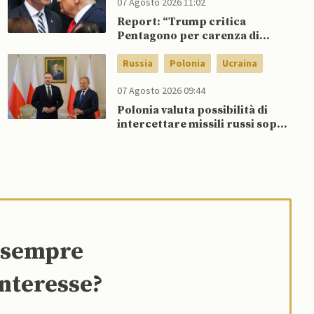
07 Agosto 2026 11:02
Report: “Trump critica
Pentagono per carenza di
munizioni in guerra con l’Iran”
Russia
Polonia
Ucraina
07 Agosto 2026 09:44
Polonia valuta possibilità di
intercettare missili russi sopra
Ucraina per proteggere spazio
aereo NATO
e sempre
interesse?