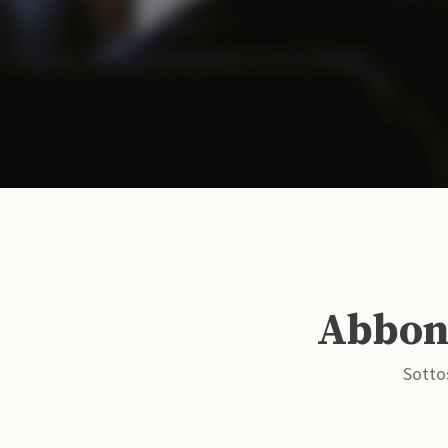
Abbona
Sottos