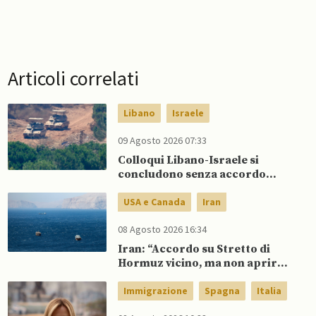
Articoli correlati
Libano
Israele
09 Agosto 2026 07:33
Colloqui Libano-Israele si
concludono senza accordo
dopo raid israeliani nel Sud
USA e Canada
Iran
08 Agosto 2026 16:34
Iran: “Accordo su Stretto di
Hormuz vicino, ma non aprirà il
canale”
Immigrazione
Spagna
Italia