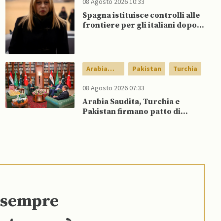
08 Agosto 2026 10:33
Spagna istituisce controlli alle
frontiere per gli italiani dopo
che Meloni si rifiuta di
eliminare quelli per gli spagnoli
Arabia
Pakistan
Turchia
Saudita
08 Agosto 2026 07:33
Arabia Saudita, Turchia e
Pakistan firmano patto di
difesa reciproca
e sempre