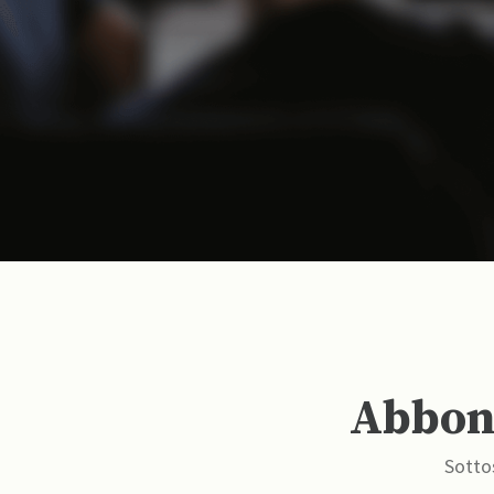
Abbona
Sottos