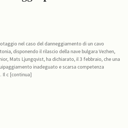
sabotaggio nel caso del danneggiamento di un cavo
ttonia, disponendo il rilascio della nave bulgara Vezhen,
ior, Mats Ljungqvist, ha dichiarato, il 3 febbraio, che una
equipaggiamento inadeguato e scarsa competenza
marinaresca ha contribuito al danneggiamento del cavo. Il c [continua]