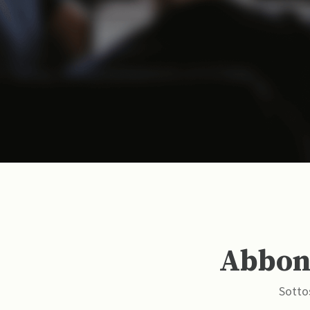
Abbona
Sottos