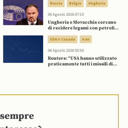
Russia
Belgio
Ungheria
06 Agosto 2026 07:10
Ungheria e Slovacchia cercano
di recidere legami con petrolio
russo, mentre Belgio aumenta
dipendenza da GNL russo
USA e Canada
Iran
06 Agosto 2026 05:56
Reuters: “USA hanno utilizzato
praticamente tutti i missili di
precisione a lungo raggio”
e sempre