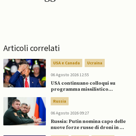
Articoli correlati
USA e Canada
Ucraina
06 Agosto 2026 12:55
USA continuano colloqui su
programma missilistico
Patriot in Ucraina, nonostante
dubbi di Trump, affermano
Russia
fonti
06 Agosto 2026 09:27
Russia: Putin nomina capo delle
nuove forze russe di droni in un
rimpasto militare