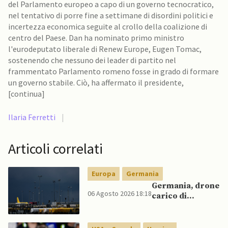
del Parlamento europeo a capo di un governo tecnocratico,
nel tentativo di porre fine a settimane di disordini politici e
incertezza economica seguite al crollo della coalizione di
centro del Paese. Dan ha nominato primo ministro
l'eurodeputato liberale di Renew Europe, Eugen Tomac,
sostenendo che nessuno dei leader di partito nel
frammentato Parlamento romeno fosse in grado di formare
un governo stabile. Ciò, ha affermato il presidente,
[continua]
Ilaria Ferretti
|
Articoli correlati
Europa
Germania
Germania, drone
06 Agosto 2026 18:18
carico di
esplosivo a
Lipsia, ministro
Interno: