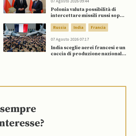
07 Agosto 2026 09:44
Polonia valuta possibilità di
intercettare missili russi sopra
Ucraina per proteggere spazio
aereo NATO
Russia
India
Francia
07 Agosto 2026 07:17
India sceglie aerei francesi e un
caccia di produzione nazionale,
rifiutando offerta di Su-57 da
parte di Putin
e sempre
interesse?