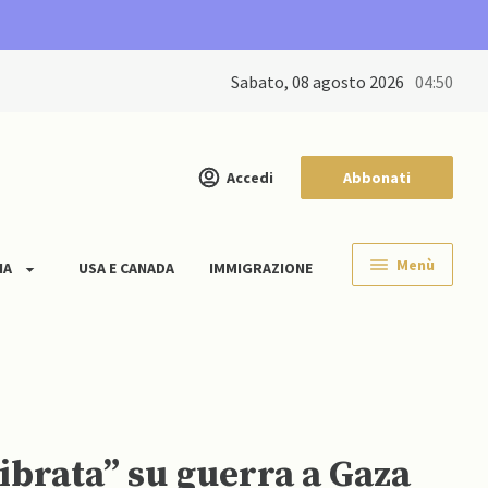
sabato, 08 agosto 2026
04:50
Accedi
Abbonati
Menù
IA
USA E CANADA
IMMIGRAZIONE
ibrata” su guerra a Gaza