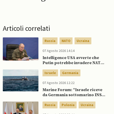
Articoli correlati
Russia
NATO
Ucraina
07 Agosto 2026 14:14
Intelligence USA avverte che
Putin potrebbe invadere NATO
mentre è ancora impegnato in
Ucraina
Israele
Germania
07 Agosto 2026 12:22
Marine Forum: “Israele riceve
da Germania sottomarino INS
Drakon dopo 14 anni”
Russia
Polonia
Ucraina