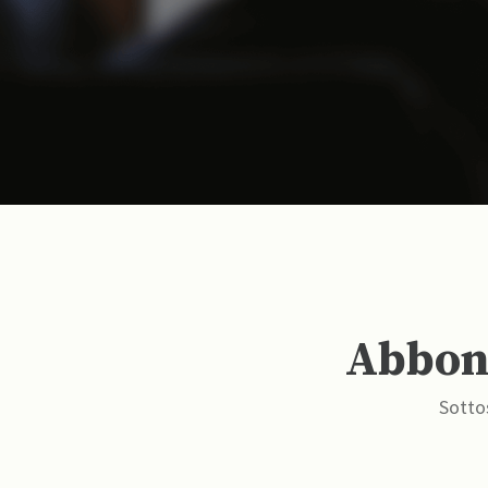
Abbona
Sottos