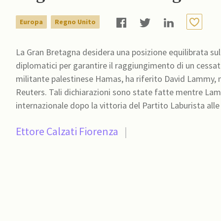
Europa
Regno Unito
La Gran Bretagna desidera una posizione equilibrata su
diplomatici per garantire il raggiungimento di un cessate
militante palestinese Hamas, ha riferito David Lammy, n
Reuters. Tali dichiarazioni sono state fatte mentre Lammy era in visita in Germania, il suo primo viaggio
internazionale dopo la vittoria del Partito Laburista alle
Ettore Calzati Fiorenza
|