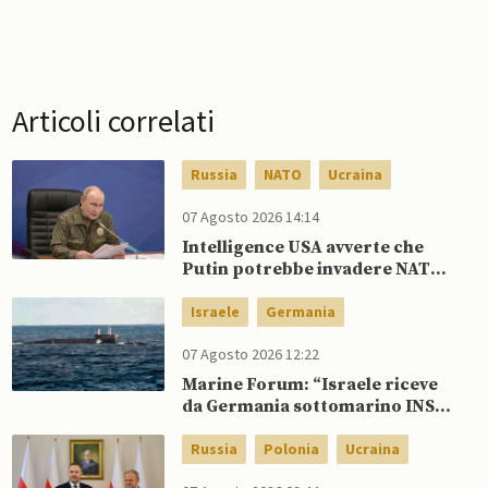
Articoli correlati
Russia
NATO
Ucraina
07 Agosto 2026 14:14
Intelligence USA avverte che
Putin potrebbe invadere NATO
mentre è ancora impegnato in
Ucraina
Israele
Germania
07 Agosto 2026 12:22
Marine Forum: “Israele riceve
da Germania sottomarino INS
Drakon dopo 14 anni”
Russia
Polonia
Ucraina