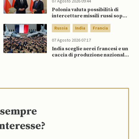
07 Agosto 2026 09:44
Polonia valuta possibilità di
intercettare missili russi sopra
Ucraina per proteggere spazio
aereo NATO
Russia
India
Francia
07 Agosto 2026 07:17
India sceglie aerei francesi e un
caccia di produzione nazionale,
rifiutando offerta di Su-57 da
parte di Putin
e sempre
interesse?