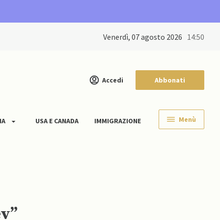
venerdì, 07 agosto 2026
14:50
Accedi
Abbonati
Menù
IA
USA E CANADA
IMMIGRAZIONE
ev”