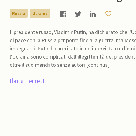
Russia
Ucraina
Il presidente russo, Vladimir Putin, ha dichiarato che l'
di pace con la Russia per porre fine alla guerra, ma Mosc
impegnarsi. Putin ha precisato in un’intervista con l’emittente statale VGTRK, il 28 gennaio, che “i negoziati con
l'Ucraina sono complicati dall’illegittimità del presiden
oltre il suo mandato senza autori [continua]
Ilaria Ferretti
|