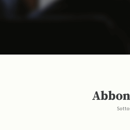
Abbona
Sottos