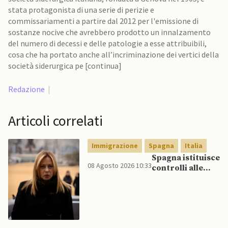
stata protagonista di una serie di perizie e
commissariamenti a partire dal 2012 per l'emissione di
sostanze nocive che avrebbero prodotto un innalzamento
del numero di decessi e delle patologie a esse attribuibili,
cosa che ha portato anche all’incriminazione dei vertici della
società siderurgica pe [continua]
Redazione
|
Articoli correlati
Immigrazione
Spagna
Italia
Spagna istituisce
08 Agosto 2026 10:33
controlli alle
frontiere per gli
italiani dopo che
Meloni si rifiuta
di eliminare
quelli per gli