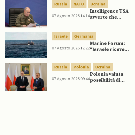
spagnoli
Russia
NATO
Ucraina
Intelligence USA
07 Agosto 2026 14:14
avverte che
Putin potrebbe
invadere NATO
mentre è ancora
Israele
Germania
impegnato in
Marine Forum:
Ucraina
07 Agosto 2026 12:22
“Israele riceve
da Germania
sottomarino INS
Russia
Polonia
Ucraina
Drakon dopo 14
anni”
Polonia valuta
07 Agosto 2026 09:44
possibilità di
intercettare
missili russi
sopra Ucraina
per proteggere
spazio aereo
NATO