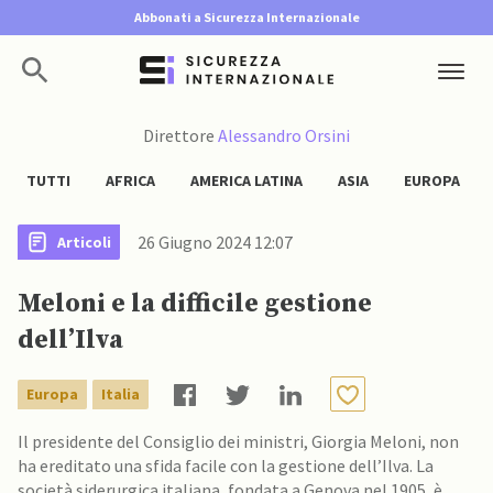
Abbonati a Sicurezza Internazionale
Direttore
Alessandro Orsini
TUTTI
AFRICA
AMERICA LATINA
ASIA
EUROPA
26 Giugno 2024 12:07
Articoli
Meloni e la difficile gestione
dell’Ilva
Europa
Italia
Il presidente del Consiglio dei ministri, Giorgia Meloni, non
ha ereditato una sfida facile con la gestione dell’Ilva. La
società siderurgica italiana, fondata a Genova nel 1905, è