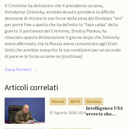
Il Cremlino ha dichiarato che il presidente ucraino,
Volodymyr Zelensky, avrebbe dovuto prendere la difficile
decisione di ritirare le sue forze dalla zona del Donbass "ieri"
per porre fine a quella che ha definito la "fase calda" della
guerra. Il portavoce del Cremlino, Dmitry Peskov, ha
rilasciato questa dichiarazione il giorno dopo che Zelensky
aveva affermato che la Russia aveva comunicato agli Stati
Uniti che avrebbe inasprito le sue condizioni per un accordo
di pace se le forze ucraine no [continua]
Ilaria Ferretti
|
Articoli correlati
Russia
NATO
Ucraina
Intelligence USA
07 Agosto 2026 14:14
avverte che
Putin potrebbe
invadere NATO