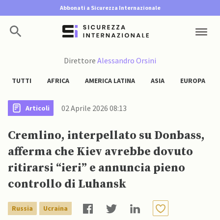
Abbonati a Sicurezza Internazionale
Direttore
Alessandro Orsini
TUTTI
AFRICA
AMERICA LATINA
ASIA
EUROPA
02 Aprile 2026 08:13
Articoli
Cremlino, interpellato su Donbass,
afferma che Kiev avrebbe dovuto
ritirarsi “ieri” e annuncia pieno
controllo di Luhansk
Russia
Ucraina