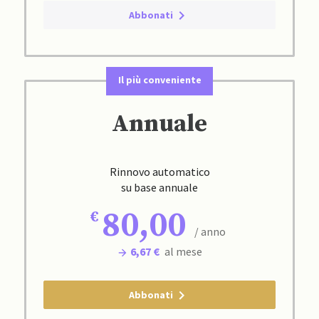
Abbonati
Il più conveniente
Annuale
Rinnovo automatico
su base annuale
80,00
/ anno
6,67 €
al mese
Abbonati