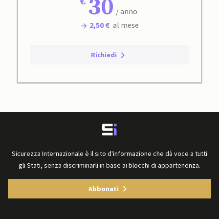
30
/ anno
2,50 €
al mese
Richiedi
Sicurezza Internazionale è il sito d'informazione che dà voce a tutti
gli Stati, senza discriminarli in base ai blocchi di appartenenza.
Abbonati