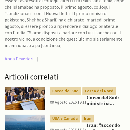
essere favorevoli ai colloqui diretti tra Pakistan e India, dopo
che Islamabad ha proposto, il primo agosto, colloqui
“condizionati" con il Nuova Delhi. Il primo ministro
pakistano, Shehbaz Sharif, ha dichiarato, martedì primo
agosto, di essere pronto a riprendere il dialogo bilaterale
con l’India. "Siamo disposti a parlare con tutti, anche con il
nostro vicino, a condizione che quest'ultimo sia seriamente
intenzionato a pa [continua]
Anna Peverieri
|
Articoli correlati
Corea del Sud
Corea del Nord
Corea del Sud:
08 Agosto 2026 19:11
ministri si
scontrano
pubblicamente
USA e Canada
Iran
su politica con il
Iran: “Accordo
Nord, mentre
08 Agosto 2026 16:34