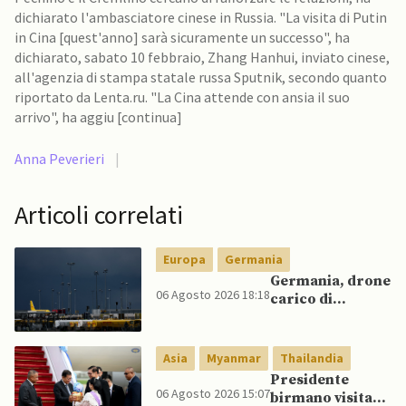
dichiarato l'ambasciatore cinese in Russia. "La visita di Putin
in Cina [quest'anno] sarà sicuramente un successo", ha
dichiarato, sabato 10 febbraio, Zhang Hanhui, inviato cinese,
all'agenzia di stampa statale russa Sputnik, secondo quanto
riportato da Lenta.ru. "La Cina attende con ansia il suo
arrivo", ha aggiu [continua]
Anna Peverieri
|
Articoli correlati
Europa
Germania
Germania, drone
06 Agosto 2026 18:18
carico di
esplosivo a
Lipsia, ministro
Interno:
Asia
Myanmar
Thailandia
“Potrebbe
Presidente
esserci dietro un
06 Agosto 2026 15:07
birmano visita