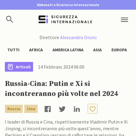
Abbonati a Sicurezza Internazionale
Direttore
Alessandro Orsini
TUTTI
AFRICA
AMERICA LATINA
ASIA
EUROPA
14 Febbraio 2024 06:00
Articoli
Russia-Cina: Putin e Xi si
incontreranno più volte nel 2024
Russia
Cina
I leader di Russia e Cina, rispettivamente Vladimir Putin e Xi
Jinping, si incontreranno più volte quest'anno, mentre
Pechino e il Cremlino cercano di rafforzare le relazioni, ha