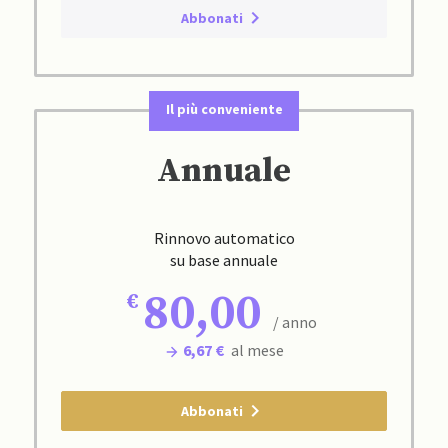
Abbonati
Il più conveniente
Annuale
Rinnovo automatico
su base annuale
80,00
/ anno
6,67 €
al mese
Abbonati