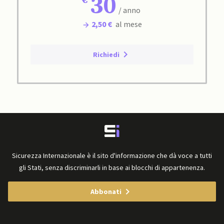
30
/ anno
2,50 €
al mese
Richiedi
Sicurezza Internazionale è il sito d'informazione che dà voce a tutti
gli Stati, senza discriminarli in base ai blocchi di appartenenza.
Abbonati