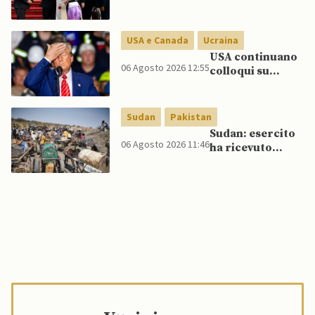
attore statale”
Thailandia per
riavvicinare
Myanmar ad
USA e Canada
Ucraina
ASEAN
USA continuano
06 Agosto 2026 12:55
colloqui su
programma
missilistico
Patriot in
Sudan
Pakistan
Ucraina,
Sudan: esercito
nonostante
06 Agosto 2026 11:46
ha ricevuto
dubbi di Trump,
veicoli blindati e
affermano fonti
droni dal
Pakistan