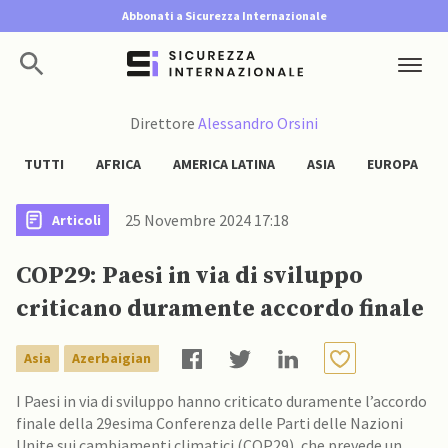
Abbonati a Sicurezza Internazionale
Direttore
Alessandro Orsini
TUTTI
AFRICA
AMERICA LATINA
ASIA
EUROPA
25 Novembre 2024 17:18
Articoli
COP29: Paesi in via di sviluppo
criticano duramente accordo finale
Asia
Azerbaigian
I Paesi in via di sviluppo hanno criticato duramente l’accordo
finale della 29esima Conferenza delle Parti delle Nazioni
Unite sui cambiamenti climatici (COP29), che prevede un