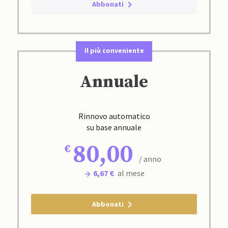
Abbonati
Il più conveniente
Annuale
Rinnovo automatico
su base annuale
80,00
/ anno
6,67 €
al mese
Abbonati