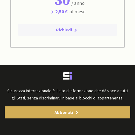
30
/ anno
2,50 €
al mese
Richiedi
Sicurezza Internazionale è il sito d'informazione che dà voce a tutti
gli Stati, senza discriminarli in base ai blocchi di appartenenza.
Abbonati