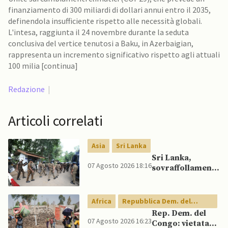
finanziamento di 300 miliardi di dollari annui entro il 2035,
definendola insufficiente rispetto alle necessità globali.
L'intesa, raggiunta il 24 novembre durante la seduta
conclusiva del vertice tenutosi a Baku, in Azerbaigian,
rappresenta un incremento significativo rispetto agli attuali
100 milia [continua]
Redazione
|
Articoli correlati
Asia
Sri Lanka
Sri Lanka,
07 Agosto 2026 18:16
sovraffollamento
mette a dura
prova le prigioni
portando a
Africa
Repubblica Dem. del
nuove rivolte: 3
Congo
Rep. Dem. del
morti e 23 feriti
07 Agosto 2026 16:23
Congo: vietata