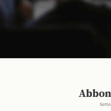
Abbona
Sottos