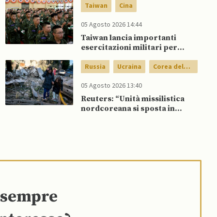
nel Golfo
Taiwan
Cina
05 Agosto 2026 14:44
Taiwan lancia importanti
esercitazioni militari per
testare flessibilità di comando
Russia
Ucraina
Corea del
Nord
05 Agosto 2026 13:40
Reuters: “Unità missilistica
nordcoreana si sposta in
Russia, 120 missili balistici
potrebbero presto colpire
l’Ucraina”
e sempre