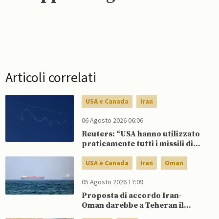
Articoli correlati
USA e Canada
Iran
06 Agosto 2026 06:06
Reuters: “USA hanno utilizzato
praticamente tutti i missili di
precisione a lungo raggio”
USA e Canada
Iran
Oman
05 Agosto 2026 17:09
Proposta di accordo Iran-
Oman darebbe a Teheran il
controllo del traffico in entrata