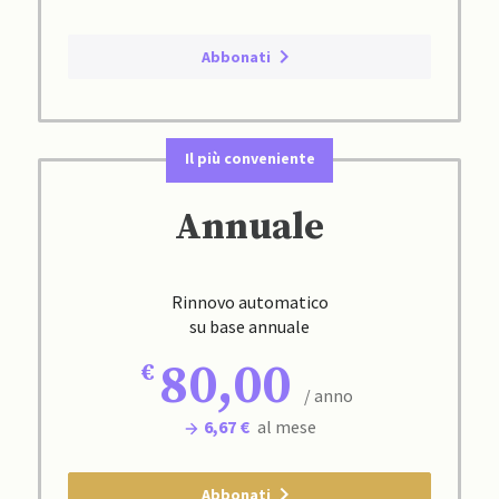
Abbonati
Il più conveniente
Annuale
Rinnovo automatico
su base annuale
80,00
/ anno
6,67 €
al mese
Abbonati