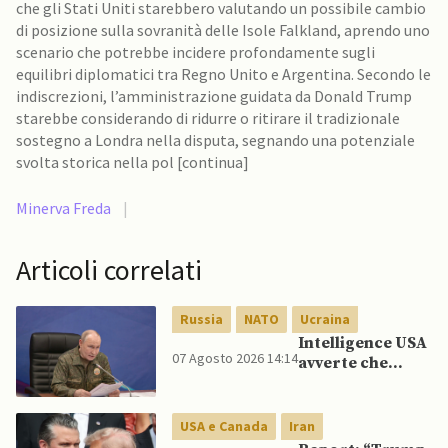
che gli Stati Uniti starebbero valutando un possibile cambio
di posizione sulla sovranità delle Isole Falkland, aprendo uno
scenario che potrebbe incidere profondamente sugli
equilibri diplomatici tra Regno Unito e Argentina. Secondo le
indiscrezioni, l’amministrazione guidata da Donald Trump
starebbe considerando di ridurre o ritirare il tradizionale
sostegno a Londra nella disputa, segnando una potenziale
svolta storica nella pol [continua]
Minerva Freda
|
Articoli correlati
Russia
NATO
Ucraina
Intelligence USA
07 Agosto 2026 14:14
avverte che
Putin potrebbe
invadere NATO
mentre è ancora
USA e Canada
Iran
impegnato in