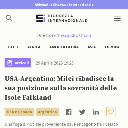
Abbonati a Sicurezza Internazionale
Direttore
Alessandro Orsini
TUTTI
AFRICA
AMERICA LATINA
ASIA
EUROPA
29 Aprile 2026 19:28
Articoli
USA-Argentina: Milei ribadisce la
sua posizione sulla sovranità delle
Isole Falkland
USA e Canada
Argentina
Una fuga di notizie proveniente dal Pentagono ha rivelato