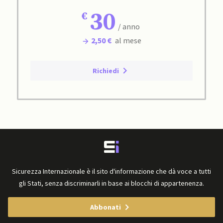
30
/ anno
2,50 €
al mese
Richiedi
Sicurezza Internazionale è il sito d'informazione che dà voce a tutti
gli Stati, senza discriminarli in base ai blocchi di appartenenza.
Abbonati