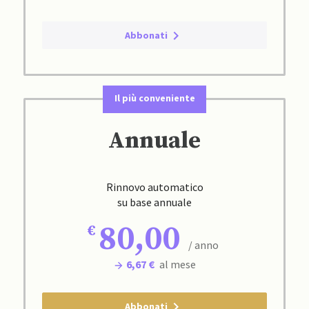
Abbonati
Il più conveniente
Annuale
Rinnovo automatico
su base annuale
80,00
/ anno
6,67 €
al mese
Abbonati