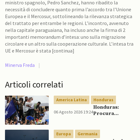
ministro spagnolo, Pedro Sanchez, hanno ribadito la
necessità di concludere quanto prima l’accordo tra l’Unione
Europea e il Mercosur, sottolineando la rilevanza strategica
del trattato per entrambe le regioni. L’incontro, avvenuto
nella capitale paraguaiana, ha incluso anche la firma di 2
importanti memorandum d’intesa: uno sulla migrazione
circolare e un altro sulla cooperazione culturale. L’intesa tra
UE e Mercosur è stata [continua]
Minerva Freda
|
Articoli correlati
America Latina
Honduras
Honduras:
06 Agosto 2026 19:24
Procura
conferma
accuse contro ex
presidente
Europa
Germania