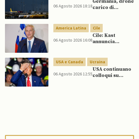
Germania, drone
06 Agosto 2026 18:18
carico di
esplosivo a
Lipsia, ministro
Interno:
America Latina
Cile
“Potrebbe
Cile: Kast
esserci dietro un
06 Agosto 2026 16:08
annuncia
attore statale”
riforma
costituzionale
per rafforzare la
USA e Canada
Ucraina
sicurezza
USA continuano
06 Agosto 2026 12:55
colloqui su
programma
missilistico
Patriot in
Ucraina,
nonostante
dubbi di Trump,
affermano fonti