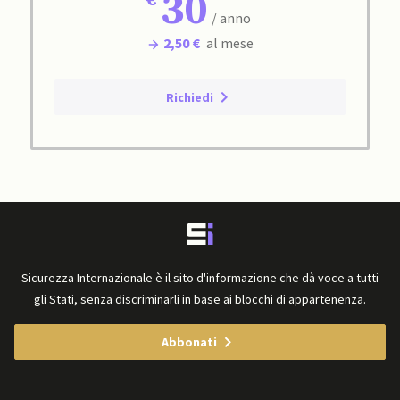
30
/ anno
2,50 €
al mese
Richiedi
Sicurezza Internazionale è il sito d'informazione che dà voce a tutti
gli Stati, senza discriminarli in base ai blocchi di appartenenza.
Abbonati