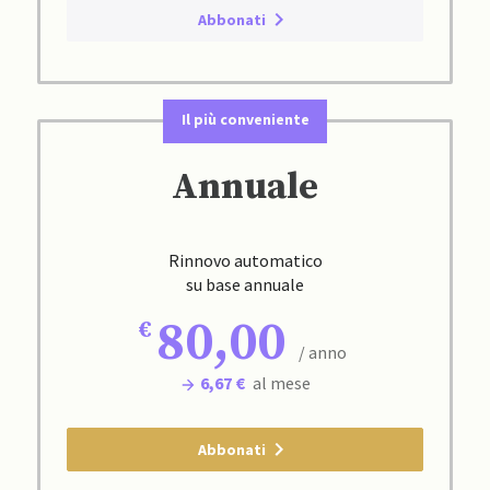
Abbonati
Il più conveniente
Annuale
Rinnovo automatico
su base annuale
80,00
/ anno
6,67 €
al mese
Abbonati