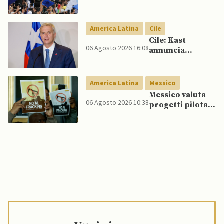
conferma
accuse contro ex
presidente
America Latina
Cile
Cile: Kast
06 Agosto 2026 16:08
annuncia
riforma
costituzionale
per rafforzare la
America Latina
Messico
sicurezza
Messico valuta
06 Agosto 2026 10:38
progetti pilota
di fracking per
incrementare
produzione di
gas, affermano
fonti