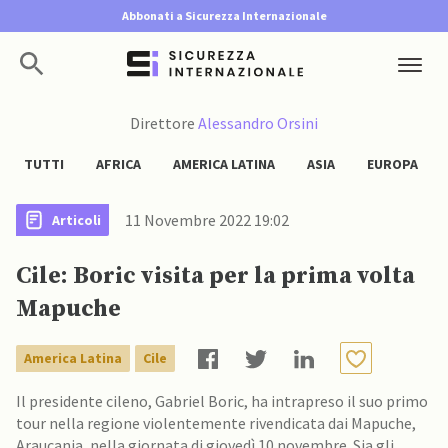
Abbonati a Sicurezza Internazionale
Direttore
Alessandro Orsini
TUTTI
AFRICA
AMERICA LATINA
ASIA
EUROPA
11 Novembre 2022 19:02
Articoli
Cile: Boric visita per la prima volta
Mapuche
America Latina
Cile
Il presidente cileno, Gabriel Boric, ha intrapreso il suo primo
tour nella regione violentemente rivendicata dai Mapuche,
Araucania, nella giornata di giovedì 10 novembre. Sia gli