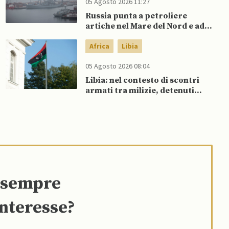
05 Agosto 2026 11:27
Russia punta a petroliere
artiche nel Mare del Nord e ad
espansione “flotta ombra” per
aggirare sanzioni occidentali
Africa
Libia
05 Agosto 2026 08:04
Libia: nel contesto di scontri
armati tra milizie, detenuti
organizzano evasione di massa
e sempre
interesse?