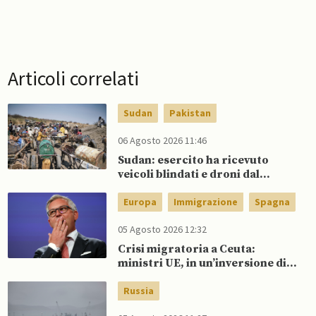
Articoli correlati
Sudan
Pakistan
06 Agosto 2026 11:46
Sudan: esercito ha ricevuto
veicoli blindati e droni dal
Pakistan
Europa
Immigrazione
Spagna
05 Agosto 2026 12:32
Crisi migratoria a Ceuta:
ministri UE, in un’inversione di
tendenza, si schierano a
sostegno della Spagna
Russia