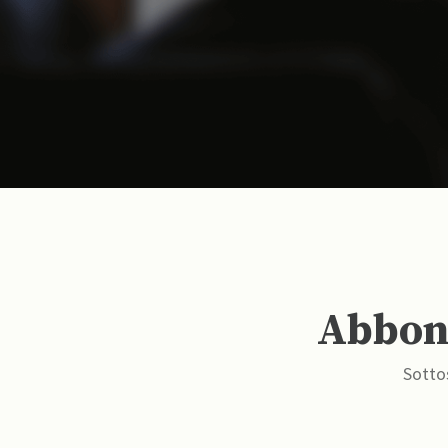
Abbona
Sottos