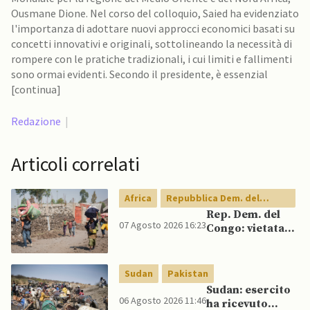
Ousmane Dione. Nel corso del colloquio, Saied ha evidenziato
l'importanza di adottare nuovi approcci economici basati su
concetti innovativi e originali, sottolineando la necessità di
rompere con le pratiche tradizionali, i cui limiti e fallimenti
sono ormai evidenti. Secondo il presidente, è essenzial
[continua]
Redazione
|
Articoli correlati
Africa
Repubblica Dem. del
Congo
Rep. Dem. del
07 Agosto 2026 16:23
Congo: vietata
esportazione di
concentrati di
rame e cobalto
Sudan
Pakistan
Sudan: esercito
06 Agosto 2026 11:46
ha ricevuto