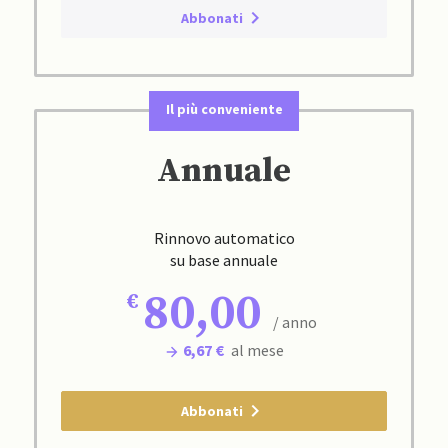
Abbonati
Il più conveniente
Annuale
Rinnovo automatico
su base annuale
80,00
/ anno
6,67 €
al mese
Abbonati