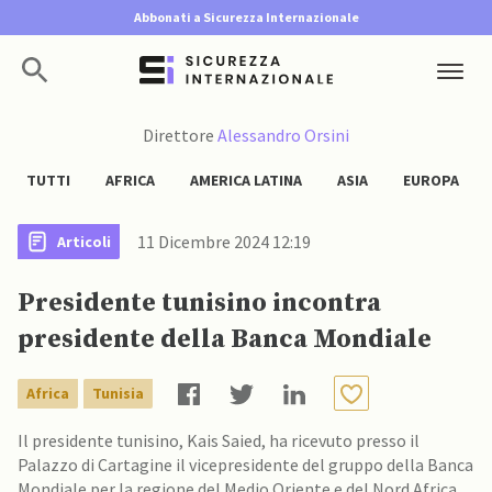
Abbonati a Sicurezza Internazionale
Direttore
Alessandro Orsini
TUTTI
AFRICA
AMERICA LATINA
ASIA
EUROPA
11 Dicembre 2024 12:19
Articoli
Presidente tunisino incontra
presidente della Banca Mondiale
Africa
Tunisia
Il presidente tunisino, Kais Saied, ha ricevuto presso il
Palazzo di Cartagine il vicepresidente del gruppo della Banca
Mondiale per la regione del Medio Oriente e del Nord Africa,