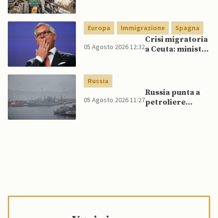
veicoli blindati e
droni dal
Pakistan
Europa
Immigrazione
Spagna
Crisi migratoria
05 Agosto 2026 12:32
a Ceuta: ministri
UE, in
un’inversione di
tendenza, si
Russia
schierano a
Russia punta a
sostegno della
05 Agosto 2026 11:27
petroliere
Spagna
artiche nel Mare
del Nord e ad
espansione
“flotta ombra”
per aggirare
sanzioni
occidentali