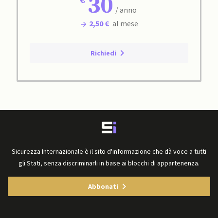
30
/ anno
2,50 €
al mese
Richiedi
Sicurezza Internazionale è il sito d'informazione che dà voce a tutti
gli Stati, senza discriminarli in base ai blocchi di appartenenza.
Abbonati