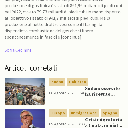
produzione di gas libica è stata di 861,96 miliardi di piedi cubi
nel 2022, ovvero 79,73 miliardi di piedi cubi in meno rispetto
all’obiettivo fissato di 941,7 miliardi di piedi cubi. Ma la
produzione al netto di altre voci come il flaring, la
dispendiosa combustione del gas che si libera
spontaneamente in fase di e [continua]
Sofia Cecinini
|
Articoli correlati
Sudan
Pakistan
Sudan: esercito
06 Agosto 2026 11:46
ha ricevuto
veicoli blindati e
droni dal
Pakistan
Europa
Immigrazione
Spagna
Crisi migratoria
05 Agosto 2026 12:32
a Ceuta: ministri