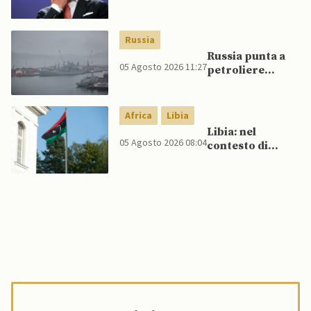
UE, in
un’inversione di
tendenza, si
Russia
schierano a
Russia punta a
sostegno della
05 Agosto 2026 11:27
petroliere
Spagna
artiche nel Mare
del Nord e ad
espansione
Africa
Libia
“flotta ombra”
Libia: nel
per aggirare
05 Agosto 2026 08:04
contesto di
sanzioni
scontri armati
occidentali
tra milizie,
detenuti
organizzano
evasione di
massa