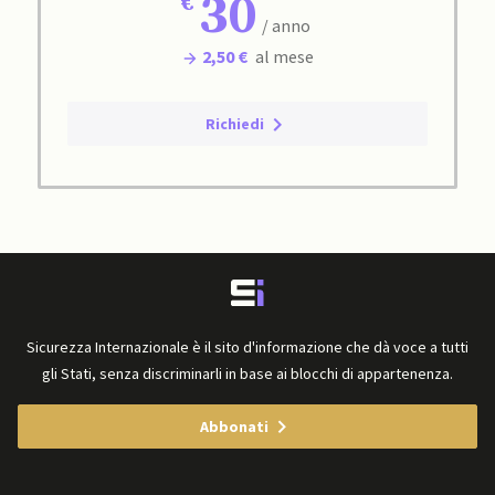
30
/ anno
2,50 €
al mese
Richiedi
Sicurezza Internazionale è il sito d'informazione che dà voce a tutti
gli Stati, senza discriminarli in base ai blocchi di appartenenza.
Abbonati