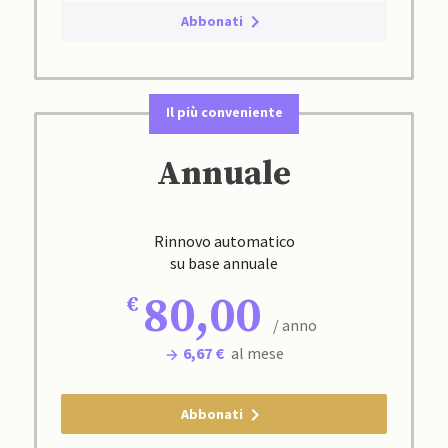
Abbonati
Il più conveniente
Annuale
Rinnovo automatico
su base annuale
80,00
/ anno
6,67 €
al mese
Abbonati