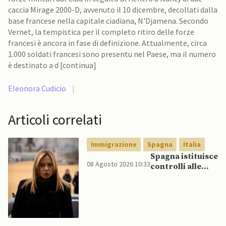
caccia Mirage 2000-D, avvenuto il 10 dicembre, decollati dalla
base francese nella capitale ciadiana, N'Djamena. Secondo
Vernet, la tempistica per il completo ritiro delle forze
francesi è ancora in fase di definizione. Attualmente, circa
1.000 soldati francesi sono presentu nel Paese, ma il numero
è destinato a d [continua]
Eleonora Cudicio
|
Articoli correlati
Immigrazione
Spagna
Italia
Spagna istituisce
08 Agosto 2026 10:33
controlli alle
frontiere per gli
italiani dopo che
Meloni si rifiuta
di eliminare
quelli per gli