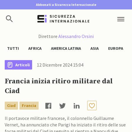
Abbonati a Sicurezza Internazionale
Direttore
Alessandro Orsini
TUTTI
AFRICA
AMERICA LATINA
ASIA
EUROPA
12 Dicembre 2024 15:04
Articoli
Francia inizia ritiro militare dal
Ciad
Ciad
Francia
Il portavoce militare francese, il colonnello Guillaume
Vernet, ha annunciato che Parigi ha iniziato il ritiro delle sue
forze militari dal Ciad in seguito al rientro a Nancy di due