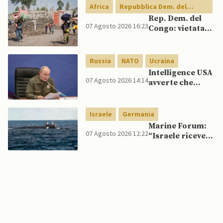
spagnoli
Africa
Repubblica Dem. del
Congo
Rep. Dem. del
07 Agosto 2026 16:23
Congo: vietata
esportazione di
concentrati di
rame e cobalto
Russia
NATO
Ucraina
Intelligence USA
07 Agosto 2026 14:14
avverte che
Putin potrebbe
invadere NATO
mentre è ancora
Israele
Germania
impegnato in
Marine Forum:
Ucraina
07 Agosto 2026 12:22
“Israele riceve
da Germania
sottomarino INS
Drakon dopo 14
anni”