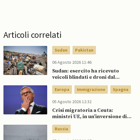
Articoli correlati
Sudan
Pakistan
06 Agosto 2026 11:46
Sudan: esercito ha ricevuto
veicoli blindati e droni dal
Pakistan
Europa
Immigrazione
Spagna
05 Agosto 2026 12:32
Crisi migratoria a Ceuta:
ministri UE, in un’inversione di
tendenza, si schierano a
sostegno della Spagna
Russia