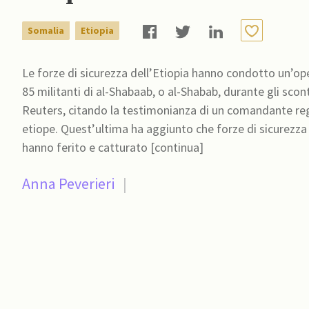
Somalia
Etiopia
Le forze di sicurezza dell’Etiopia hanno condotto un’oper
85 militanti di al-Shabaab, o al-Shabab, durante gli scontri lungo il co
Reuters, citando la testimonianza di un comandante reg
etiope. Quest’ultima ha aggiunto che forze di sicurezza re
hanno ferito e catturato [continua]
Anna Peverieri
|