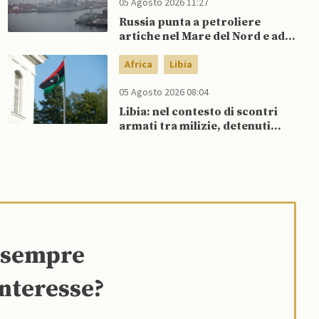
05 Agosto 2026 11:27
Russia punta a petroliere
artiche nel Mare del Nord e ad
espansione “flotta ombra” per
aggirare sanzioni occidentali
Africa
Libia
05 Agosto 2026 08:04
Libia: nel contesto di scontri
armati tra milizie, detenuti
organizzano evasione di massa
e sempre
interesse?