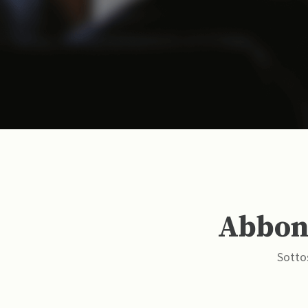
Abbona
Sottos