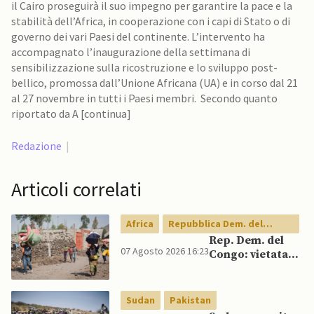
il Cairo proseguirà il suo impegno per garantire la pace e la
stabilità dell’Africa, in cooperazione con i capi di Stato o di
governo dei vari Paesi del continente. L’intervento ha
accompagnato l’inaugurazione della settimana di
sensibilizzazione sulla ricostruzione e lo sviluppo post-
bellico, promossa dall’Unione Africana (UA) e in corso dal 21
al 27 novembre in tutti i Paesi membri. Secondo quanto
riportato da A [continua]
Redazione
|
Articoli correlati
Africa
Repubblica Dem. del
Congo
Rep. Dem. del
07 Agosto 2026 16:23
Congo: vietata
esportazione di
concentrati di
rame e cobalto
Sudan
Pakistan