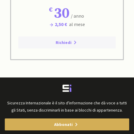
30
/ anno
2,50 €
al mese
Richiedi
Sicurezza Internazionale è il sito d'informazione che dà voce a tutti
gli Stati, senza discriminarli in base ai blocchi di appartenenza.
Abbonati