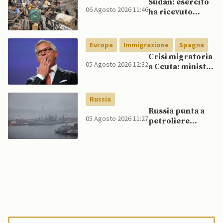
Sudan: esercito
06 Agosto 2026 11:46
ha ricevuto
veicoli blindati e
droni dal
Pakistan
Europa
Immigrazione
Spagna
Crisi migratoria
05 Agosto 2026 12:32
a Ceuta: ministri
UE, in
un’inversione di
tendenza, si
Russia
schierano a
Russia punta a
sostegno della
05 Agosto 2026 11:27
petroliere
Spagna
artiche nel Mare
del Nord e ad
espansione
“flotta ombra”
per aggirare
sanzioni
occidentali