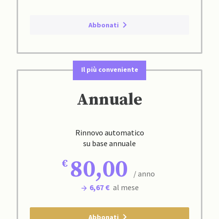
Abbonati
Il più conveniente
Annuale
Rinnovo automatico
su base annuale
80,00
/ anno
6,67 €
al mese
Abbonati