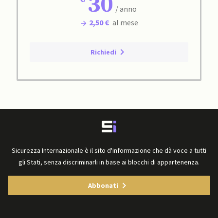
30
/ anno
2,50 €
al mese
Richiedi
Sicurezza Internazionale è il sito d'informazione che dà voce a tutti
gli Stati, senza discriminarli in base ai blocchi di appartenenza.
Abbonati