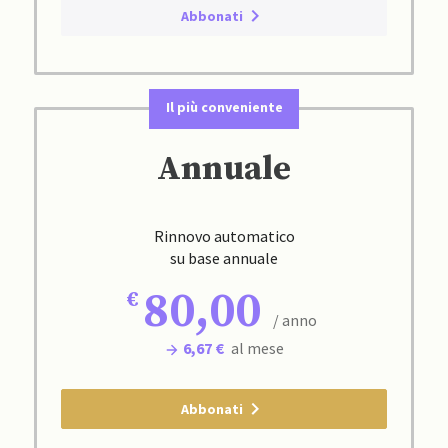
Abbonati
Il più conveniente
Annuale
Rinnovo automatico
su base annuale
80,00
/ anno
6,67 €
al mese
Abbonati