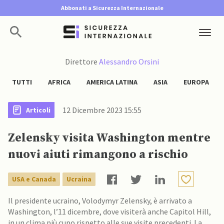
Abbonati a Sicurezza Internazionale
Direttore
Alessandro Orsini
TUTTI
AFRICA
AMERICA LATINA
ASIA
EUROPA
12 Dicembre 2023 15:55
Articoli
Zelensky visita Washington mentre
nuovi aiuti rimangono a rischio
USA e Canada
Ucraina
Il presidente ucraino, Volodymyr Zelensky, è arrivato a
Washington, l’11 dicembre, dove visiterà anche Capitol Hill,
in un clima più cupo rispetto alle sue visite precedenti. La