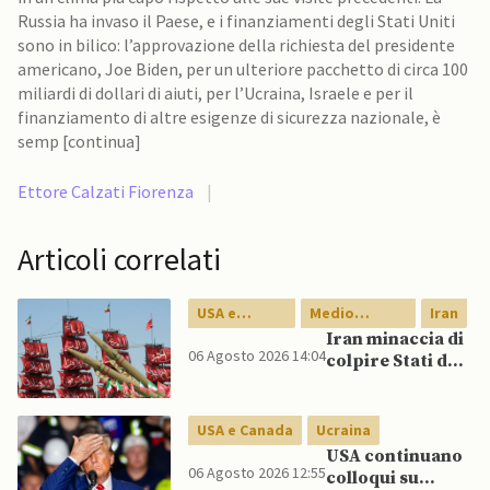
Russia ha invaso il Paese, e i finanziamenti degli Stati Uniti
sono in bilico: l’approvazione della richiesta del presidente
americano, Joe Biden, per un ulteriore pacchetto di circa 100
miliardi di dollari di aiuti, per l’Ucraina, Israele e per il
finanziamento di altre esigenze di sicurezza nazionale, è
semp [continua]
Ettore Calzati Fiorenza
|
Articoli correlati
USA e
Medio
Iran
Canada
Oriente
Iran minaccia di
06 Agosto 2026 14:04
colpire Stati del
Golfo in caso di
nuovi raid USA
USA e Canada
Ucraina
USA continuano
06 Agosto 2026 12:55
colloqui su