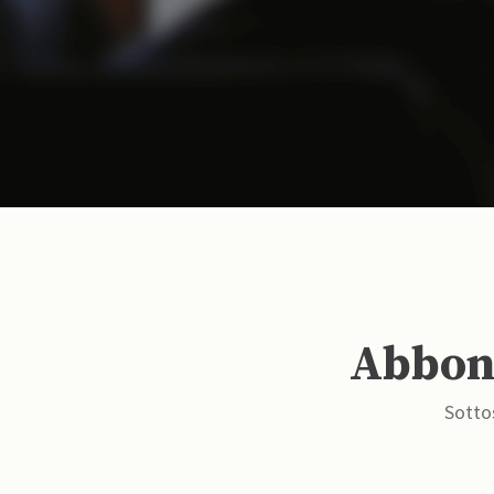
Abbona
Sottos