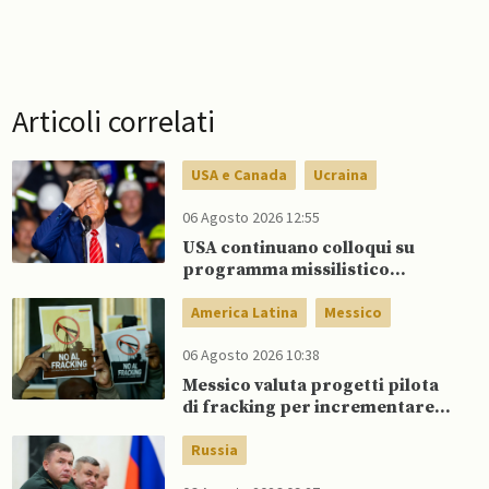
Articoli correlati
USA e Canada
Ucraina
06 Agosto 2026 12:55
USA continuano colloqui su
programma missilistico
Patriot in Ucraina, nonostante
dubbi di Trump, affermano
America Latina
Messico
fonti
06 Agosto 2026 10:38
Messico valuta progetti pilota
di fracking per incrementare
produzione di gas, affermano
fonti
Russia