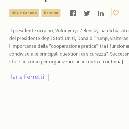
USA e Canada
Ucraina
Il presidente ucraino, Volodymyr Zelensky, ha dichiarato,
del presidente degli Stati Uniti, Donald Trump, visiter
l'importanza della “cooperazione pratica” tra i funzionar
condiviso alle principali questioni di sicurezza”. Successivamente, il presidente ucraino ha anche confermato gli
sforzi in corso per organizzare un incontro [continua]
Ilaria Ferretti
|