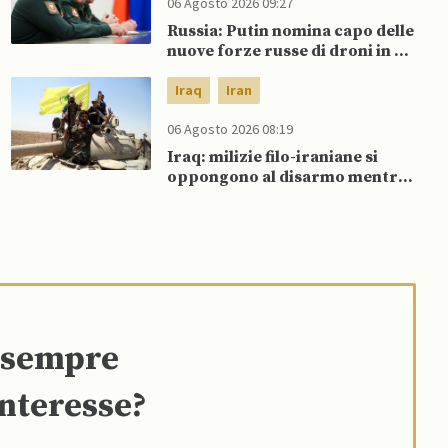
06 Agosto 2026 09:27
Russia: Putin nomina capo delle
nuove forze russe di droni in un
rimpasto militare
Iraq
Iran
06 Agosto 2026 08:19
Iraq: milizie filo-iraniane si
oppongono al disarmo mentre
si avvicina scadenza di fine
settembre
e sempre
interesse?