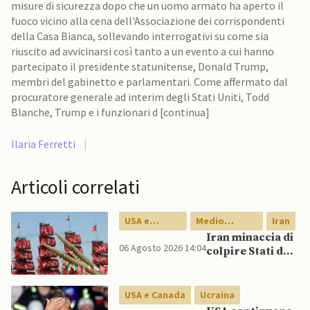
misure di sicurezza dopo che un uomo armato ha aperto il
fuoco vicino alla cena dell'Associazione dei corrispondenti
della Casa Bianca, sollevando interrogativi su come sia
riuscito ad avvicinarsi così tanto a un evento a cui hanno
partecipato il presidente statunitense, Donald Trump,
membri del gabinetto e parlamentari. Come affermato dal
procuratore generale ad interim degli Stati Uniti, Todd
Blanche, Trump e i funzionari d [continua]
Ilaria Ferretti
|
Articoli correlati
USA e
Medio
Iran
Canada
Oriente
Iran minaccia di
06 Agosto 2026 14:04
colpire Stati del
Golfo in caso di
nuovi raid USA
USA e Canada
Ucraina