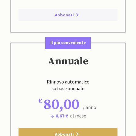
Abbonati
Il più conveniente
Annuale
Rinnovo automatico
su base annuale
80,00
/ anno
6,67 €
al mese
Abbonati