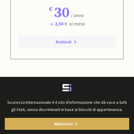
30
/ anno
2,50 €
al mese
Richiedi
Sicurezza Internazionale è il sito d'informazione che dà voce a tutti
gli Stati, senza discriminarli in base ai blocchi di appartenenza.
Abbonati