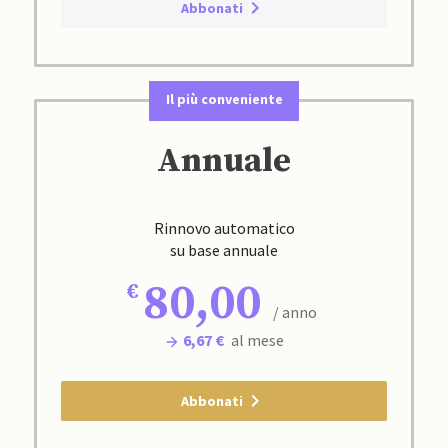
Abbonati
Il più conveniente
Annuale
Rinnovo automatico
su base annuale
80,00
/ anno
6,67 €
al mese
Abbonati