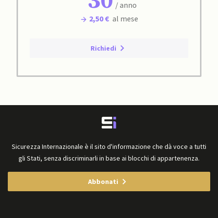
30
/ anno
2,50 €
al mese
Richiedi
Sicurezza Internazionale è il sito d'informazione che dà voce a tutti
gli Stati, senza discriminarli in base ai blocchi di appartenenza.
Abbonati