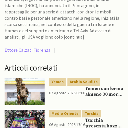
islamiche (IRGC), ha annunciato il Pentagono, in
rappresaglia per una serie di attacchi con droni e missili
contro basi e personale americano nella regione, iniziati la
scorsa settimana, nel contesto della guerra tra Israele e
Hamas e del supporto americano a Tel Aviv. Ad avviso di
analisti, gli USA vogliono colp [continua]
Ettore Calzati Fiorenza
|
Articoli correlati
Yemen
Arabia Saudita
Yemen conferma
07 Agosto 2026 06:00
almeno 30 morti
in raid Houthi
contro esercito
governativo
Medio Oriente
Turchia
Turchia
06 Agosto 2026 17:16
presenta bozza