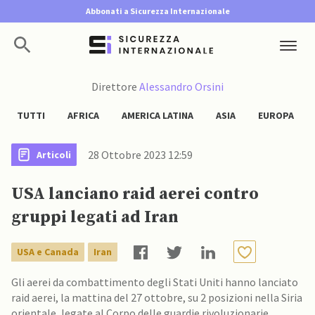
Abbonati a Sicurezza Internazionale
Direttore
Alessandro Orsini
TUTTI
AFRICA
AMERICA LATINA
ASIA
EUROPA
28 Ottobre 2023 12:59
Articoli
USA lanciano raid aerei contro
gruppi legati ad Iran
USA e Canada
Iran
Gli aerei da combattimento degli Stati Uniti hanno lanciato
raid aerei, la mattina del 27 ottobre, su 2 posizioni nella Siria
orientale, legate al Corpo delle guardie rivoluzionarie