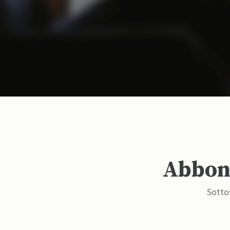
Abbona
Sottos