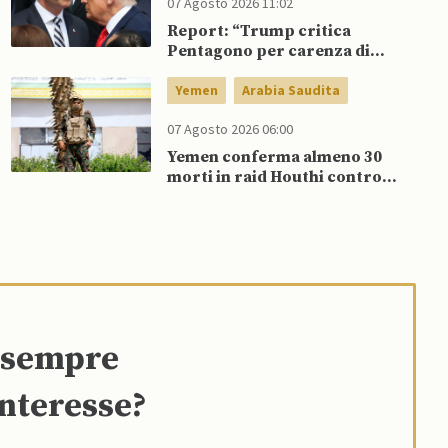
07 Agosto 2026 11:02
Report: “Trump critica
Pentagono per carenza di
munizioni in guerra con l’Iran”
Yemen
Arabia Saudita
07 Agosto 2026 06:00
Yemen conferma almeno 30
morti in raid Houthi contro
esercito governativo
e sempre
interesse?