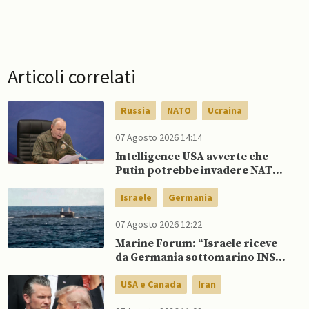
Articoli correlati
Russia
NATO
Ucraina
07 Agosto 2026 14:14
Intelligence USA avverte che
Putin potrebbe invadere NATO
mentre è ancora impegnato in
Ucraina
Israele
Germania
07 Agosto 2026 12:22
Marine Forum: “Israele riceve
da Germania sottomarino INS
Drakon dopo 14 anni”
USA e Canada
Iran