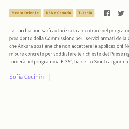
Medio Oriente
USA e Canada
Turchia
La Turchia non sarà autorizzata a rientrare nel programm
presidente della Commissione per i servizi armati della
che Ankara sostiene che non accetterà le applicazioni N
misure concrete per soddisfare le richieste del Paese ri
tornerà nel programma F-35”, ha detto Smith ai giorn [
Sofia Cecinini
|