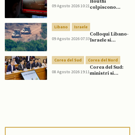
Houthi
Cina e Russia
09 Agosto 2026 10:21
colpiscono
senza innescare
nuovamente
escalation
Marib: Onu
globale
avverte che
Libano
Israele
Yemen rischia
Colloqui Libano-
conflitto più
09 Agosto 2026 07:33
Israele si
ampio
concludono
senza accordo
dopo raid
Corea del Sud
Corea del Nord
israeliani nel Sud
Corea del Sud:
08 Agosto 2026 19:11
ministri si
scontrano
pubblicamente
su politica con il
Nord, mentre
Lee spinge per
dialogo