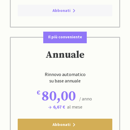
Abbonati
Il più conveniente
Annuale
Rinnovo automatico
su base annuale
80,00
/ anno
6,67 €
al mese
Abbonati