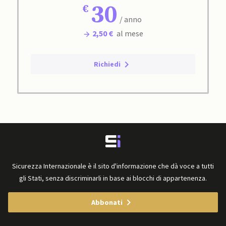
30
/ anno
2,50 €
al mese
Richiedi
Sicurezza Internazionale è il sito d'informazione che dà voce a tutti
gli Stati, senza discriminarli in base ai blocchi di appartenenza.
Abbonati