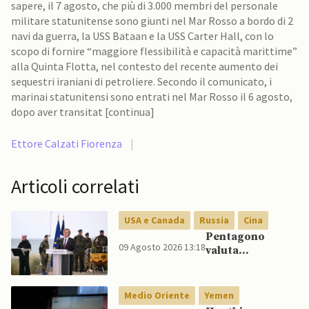
sapere, il 7 agosto, che più di 3.000 membri del personale
militare statunitense sono giunti nel Mar Rosso a bordo di 2
navi da guerra, la USS Bataan e la USS Carter Hall, con lo
scopo di fornire “maggiore flessibilità e capacità marittime”
alla Quinta Flotta, nel contesto del recente aumento dei
sequestri iraniani di petroliere. Secondo il comunicato, i
marinai statunitensi sono entrati nel Mar Rosso il 6 agosto,
dopo aver transitat [continua]
Ettore Calzati Fiorenza
|
Articoli correlati
USA e Canada
Russia
Cina
Pentagono
09 Agosto 2026 13:18
valuta
riorientamento
strategico
nucleare per
Medio Oriente
Yemen
scoraggiare