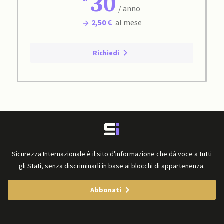
30
/ anno
2,50 €
al mese
Richiedi
Sicurezza Internazionale è il sito d'informazione che dà voce a tutti
gli Stati, senza discriminarli in base ai blocchi di appartenenza.
Abbonati