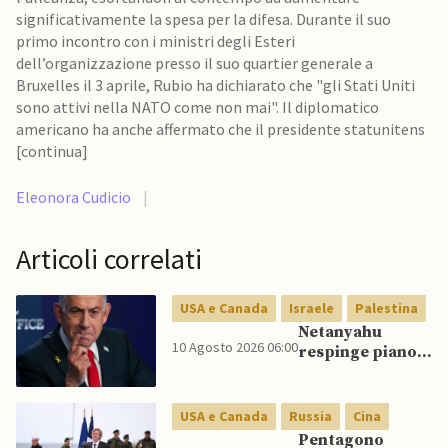
significativamente la spesa per la difesa. Durante il suo
primo incontro con i ministri degli Esteri
dell’organizzazione presso il suo quartier generale a
Bruxelles il 3 aprile, Rubio ha dichiarato che "gli Stati Uniti
sono attivi nella NATO come non mai". Il diplomatico
americano ha anche affermato che il presidente statunitens
[continua]
Eleonora Cudicio
|
Articoli correlati
USA e Canada
Israele
Palestina
Netanyahu
10 Agosto 2026 06:00
respinge piano
di pace di Trump
per Gaza:
“Nessun ritiro
USA e Canada
Russia
Cina
finché Hamas
Pentagono