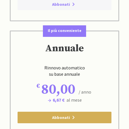
Abbonati
Il più conveniente
Annuale
Rinnovo automatico
su base annuale
80,00
/ anno
6,67 €
al mese
Abbonati