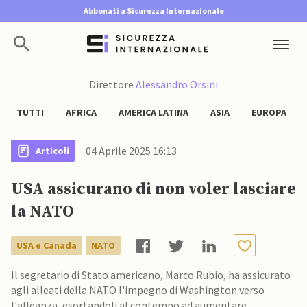
Abbonati a Sicurezza Internazionale
Direttore
Alessandro Orsini
TUTTI
AFRICA
AMERICA LATINA
ASIA
EUROPA
04 Aprile 2025 16:13
Articoli
USA assicurano di non voler lasciare
la NATO
USA e Canada
NATO
Il segretario di Stato americano, Marco Rubio, ha assicurato
agli alleati della NATO l'impegno di Washington verso
l'alleanza, esortandoli al contempo ad aumentare