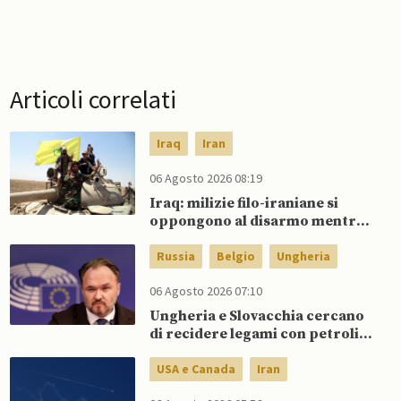
Articoli correlati
Iraq
Iran
06 Agosto 2026 08:19
Iraq: milizie filo-iraniane si
oppongono al disarmo mentre
si avvicina scadenza di fine
settembre
Russia
Belgio
Ungheria
06 Agosto 2026 07:10
Ungheria e Slovacchia cercano
di recidere legami con petrolio
russo, mentre Belgio aumenta
dipendenza da GNL russo
USA e Canada
Iran