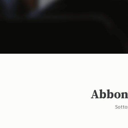
Abbona
Sottos