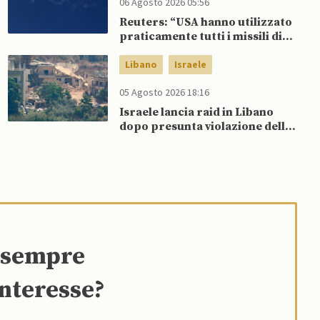
06 Agosto 2026 05:56
Reuters: “USA hanno utilizzato
praticamente tutti i missili di
precisione a lungo raggio”
Libano
Israele
05 Agosto 2026 18:16
Israele lancia raid in Libano
dopo presunta violazione della
tregua da parte di Hezbollah
e sempre
interesse?