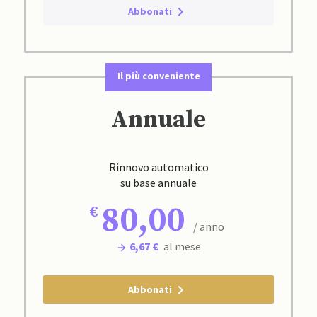
Abbonati
Il più conveniente
Annuale
Rinnovo automatico
su base annuale
80,00
/ anno
6,67 €
al mese
Abbonati