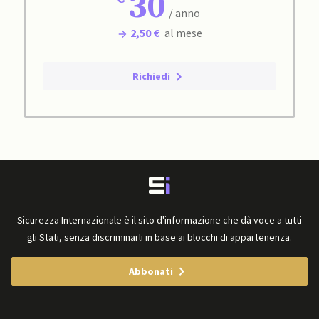
30
/ anno
2,50 €
al mese
Richiedi
Sicurezza Internazionale è il sito d'informazione che dà voce a tutti
gli Stati, senza discriminarli in base ai blocchi di appartenenza.
Abbonati