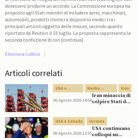
dovessero produrre un accordo. La Commissione europea ha
proposto agli Stati membri di includere aerei, macchinari,
automobili, prodotti chimici e dispositivi medici tra i
principali articoli oggetto delle misure, secondo quanto
riportato da Reuters il 15 luglio. La proposta rappresenta la
seconda confezione di con [continua]
Eleonora Cudicio
|
Articoli correlati
USA e
Medio
Iran
Canada
Oriente
Iran minaccia di
06 Agosto 2026 14:04
colpire Stati del
Golfo in caso di
nuovi raid USA
USA e Canada
Ucraina
USA continuano
06 Agosto 2026 12:55
colloqui su