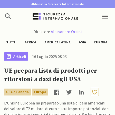
Abbonati a Sicurezza Internazionale
Direttore
Alessandro Orsini
TUTTI
AFRICA
AMERICA LATINA
ASIA
EUROPA
16 Luglio 2025 08:03
Articoli
UE prepara lista di prodotti per
ritorsioni a dazi degli USA
USA e Canada
Europa
L'Unione Europea ha preparato una lista di beni americani
del valore di 72 miliardi di euro su cui imporre potenziali dazi
di ritorsione se i negoziati commerciali con Washington non