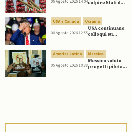
06 Agosto 2026 14:04
colpire Stati del
Golfo in caso di
nuovi raid USA
USA e Canada
Ucraina
USA continuano
06 Agosto 2026 12:55
colloqui su
programma
missilistico
Patriot in
America Latina
Messico
Ucraina,
Messico valuta
nonostante
06 Agosto 2026 10:38
progetti pilota
dubbi di Trump,
di fracking per
affermano fonti
incrementare
produzione di
gas, affermano
fonti