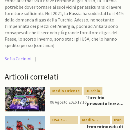
come alternativa a breve termine al gas russo, la Turchia
potrebbe dover tornare ai suoi vicini per assicurarsi di avere
forniture sufficienti. Nel 2021, la Russia ha soddisfatto il 44%
della domanda di gas della Turchia. Adesso, nonostante
l'impennata dei prezzi dell'energia, pochi ad Ankara sono
consapevoli che il secondo più grande fornitore di gas del
Paese, lo scorso inverno, sono stati gli USA, che lo hanno
spedito per so [continua]
Sofia Cecinini
|
Articoli correlati
Medio Oriente
Turchia
Turchia
06 Agosto 2026 17:16
presenta bozza
di legge per
integrazione
USA e
Medio
Iran
milizie curde del
Canada
Oriente
PKK
Iran minaccia di