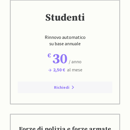
Studenti
Rinnovo automatico
su base annuale
30
/ anno
2,50 €
al mese
Richiedi
Forze di polizia e forze armate