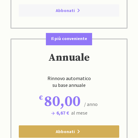
Abbonati
Il più conveniente
Annuale
Rinnovo automatico
su base annuale
80,00
/ anno
6,67 €
al mese
Abbonati