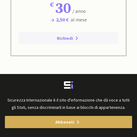
30
/ anno
2,50 €
al mese
Richiedi
Sicurezza Internazionale è il sito d'informazione che dà voce a tutti
gli Stati, senza discriminarli in base ai blocchi di appartenenza.
Abbonati