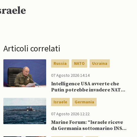
sraele
Articoli correlati
Russia
NATO
Ucraina
07 Agosto 2026 14:14
Intelligence USA avverte che
Putin potrebbe invadere NATO
mentre è ancora impegnato in
Ucraina
Israele
Germania
07 Agosto 2026 12:22
Marine Forum: “Israele riceve
da Germania sottomarino INS
Drakon dopo 14 anni”