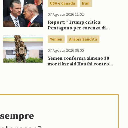
USA e Canada
Iran
07 Agosto 2026 11:02
Report: “Trump critica
Pentagono per carenza di
munizioni in guerra con l’Iran”
Yemen
Arabia Saudita
07 Agosto 2026 06:00
Yemen conferma almeno 30
morti in raid Houthi contro
esercito governativo
e sempre