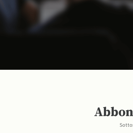
Abbona
Sottos