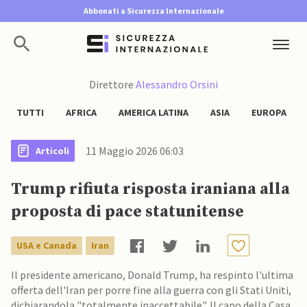
Abbonati a Sicurezza Internazionale
Direttore
Alessandro Orsini
TUTTI
AFRICA
AMERICA LATINA
ASIA
EUROPA
11 Maggio 2026 06:03
Articoli
Trump rifiuta risposta iraniana alla
proposta di pace statunitense
USA e Canada
Iran
Il presidente americano, Donald Trump, ha respinto l'ultima
offerta dell'Iran per porre fine alla guerra con gli Stati Uniti,
dichiarandola "totalmente inaccettabile". Il capo della Casa