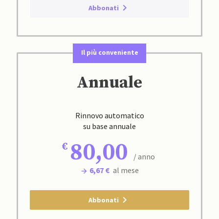
Abbonati
Il più conveniente
Annuale
Rinnovo automatico
su base annuale
80,00
/ anno
6,67 €
al mese
Abbonati