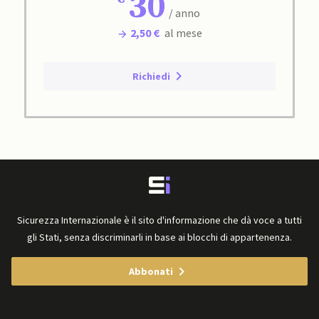
30
/ anno
2,50 €
al mese
Richiedi
Sicurezza Internazionale è il sito d'informazione che dà voce a tutti
gli Stati, senza discriminarli in base ai blocchi di appartenenza.
Abbonati