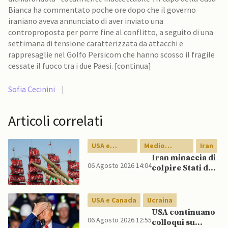
Bianca ha commentato poche ore dopo che il governo
iraniano aveva annunciato di aver inviato una
controproposta per porre fine al conflitto, a seguito di una
settimana di tensione caratterizzata da attacchi e
rappresaglie nel Golfo Persicom che hanno scosso il fragile
cessate il fuoco tra i due Paesi. [continua]
Sofia Cecinini
|
Articoli correlati
USA e
Medio
Iran
Canada
Oriente
Iran minaccia di
06 Agosto 2026 14:04
colpire Stati del
Golfo in caso di
nuovi raid USA
USA e Canada
Ucraina
USA continuano
06 Agosto 2026 12:55
colloqui su