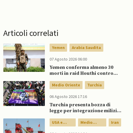
Articoli correlati
Yemen
Arabia Saudita
07 Agosto 2026 06:00
Yemen conferma almeno 30
morti in raid Houthi contro
esercito governativo
Medio Oriente
Turchia
06 Agosto 2026 17:16
Turchia presenta bozza di
legge per integrazione milizie
curde del PKK
USA e
Medio
Iran
Canada
Oriente