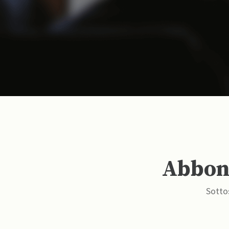
Abbona
Sottos