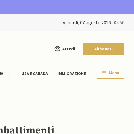
venerdì, 07 agosto 2026
04:50
Accedi
Abbonati
Menù
IA
USA E CANADA
IMMIGRAZIONE
mbattimenti