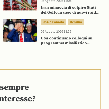
06 Agosto 2026 14:04
Iran minaccia di colpire Stati
del Golfo in caso di nuovi raid
USA
USA e Canada
Ucraina
06 Agosto 2026 12:55
USA continuano colloqui su
programma missilistico
Patriot in Ucraina, nonostante
dubbi di Trump, affermano
fonti
e sempre
interesse?