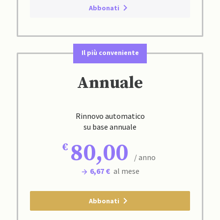
Abbonati
Il più conveniente
Annuale
Rinnovo automatico
su base annuale
80,00
/ anno
6,67 €
al mese
Abbonati