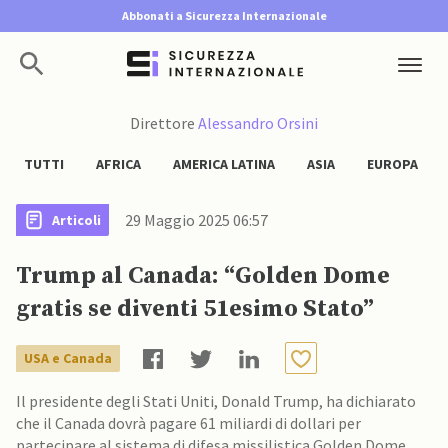
Abbonati a Sicurezza Internazionale
Direttore
Alessandro Orsini
TUTTI
AFRICA
AMERICA LATINA
ASIA
EUROPA
29 Maggio 2025 06:57
Articoli
Trump al Canada: “Golden Dome
gratis se diventi 51esimo Stato”
USA e Canada
Il presidente degli Stati Uniti, Donald Trump, ha dichiarato
che il Canada dovrà pagare 61 miliardi di dollari per
partecipare al sistema di difesa missilistica Golden Dome