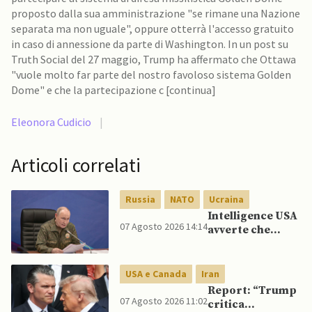
proposto dalla sua amministrazione "se rimane una Nazione
separata ma non uguale", oppure otterrà l'accesso gratuito
in caso di annessione da parte di Washington. In un post su
Truth Social del 27 maggio, Trump ha affermato che Ottawa
"vuole molto far parte del nostro favoloso sistema Golden
Dome" e che la partecipazione c [continua]
Eleonora Cudicio
|
Articoli correlati
Russia
NATO
Ucraina
Intelligence USA
07 Agosto 2026 14:14
avverte che
Putin potrebbe
invadere NATO
mentre è ancora
USA e Canada
Iran
impegnato in
Report: “Trump
Ucraina
07 Agosto 2026 11:02
critica