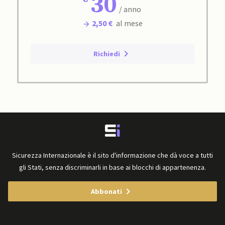
30
/ anno
2,50 €
al mese
Richiedi
Sicurezza Internazionale è il sito d'informazione che dà voce a tutti
gli Stati, senza discriminarli in base ai blocchi di appartenenza.
Abbonati