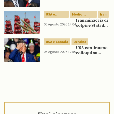
Pentagono per
carenza di
munizioni in
USA e
Medio
Iran
guerra con
Canada
Oriente
Iran minaccia di
l’Iran”
06 Agosto 2026 14:04
colpire Stati del
Golfo in caso di
nuovi raid USA
USA e Canada
Ucraina
USA continuano
06 Agosto 2026 12:55
colloqui su
programma
missilistico
Patriot in
Ucraina,
nonostante
dubbi di Trump,
affermano fonti