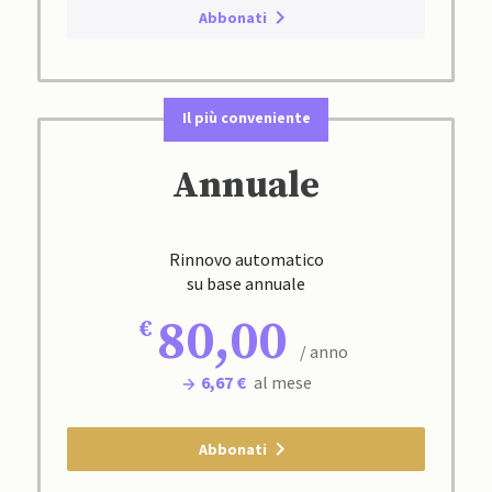
Abbonati
Il più conveniente
Annuale
Rinnovo automatico
su base annuale
80,00
/ anno
6,67 €
al mese
Abbonati