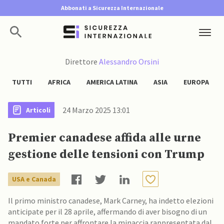
Abbonati a Sicurezza Internazionale
Direttore
Alessandro Orsini
TUTTI
AFRICA
AMERICA LATINA
ASIA
EUROPA
24 Marzo 2025 13:01
Articoli
Premier canadese affida alle urne
gestione delle tensioni con Trump
USA e Canada
Il primo ministro canadese, Mark Carney, ha indetto elezioni
anticipate per il 28 aprile, affermando di aver bisogno di un
mandato forte per affrontare la minaccia rappresentata dal