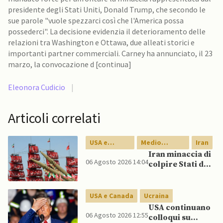
presidente degli Stati Uniti, Donald Trump, che secondo le
sue parole "vuole spezzarci così che l'America possa
possederci". La decisione evidenzia il deterioramento delle
relazioni tra Washington e Ottawa, due alleati storici e
importanti partner commerciali. Carney ha annunciato, il 23
marzo, la convocazione d [continua]
Eleonora Cudicio
|
Articoli correlati
USA e
Medio
Iran
Canada
Oriente
Iran minaccia di
06 Agosto 2026 14:04
colpire Stati del
Golfo in caso di
nuovi raid USA
USA e Canada
Ucraina
USA continuano
06 Agosto 2026 12:55
colloqui su