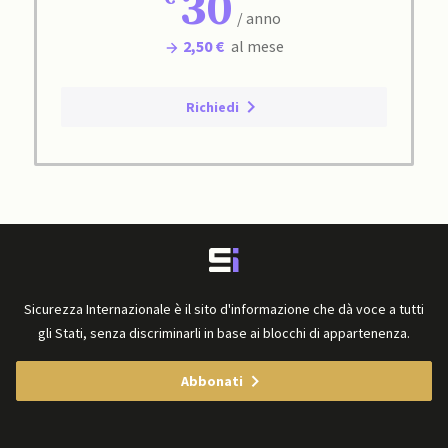
30
/ anno
2,50 €
al mese
Richiedi
Sicurezza Internazionale è il sito d'informazione che dà voce a tutti
gli Stati, senza discriminarli in base ai blocchi di appartenenza.
Abbonati