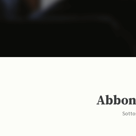
Abbona
Sottos