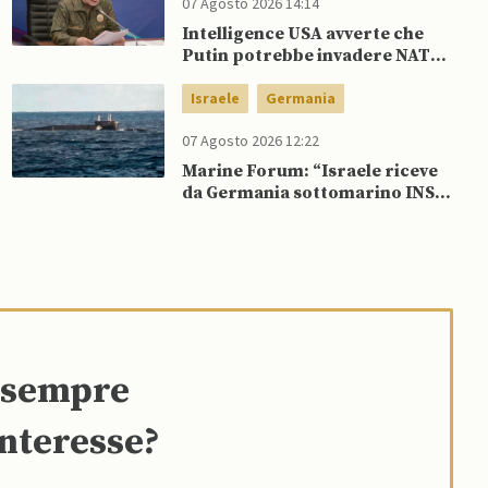
07 Agosto 2026 14:14
Intelligence USA avverte che
Putin potrebbe invadere NATO
mentre è ancora impegnato in
Ucraina
Israele
Germania
07 Agosto 2026 12:22
Marine Forum: “Israele riceve
da Germania sottomarino INS
Drakon dopo 14 anni”
e sempre
interesse?