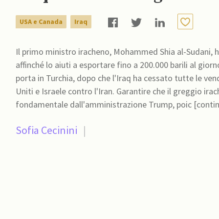
USA e Canada
Iraq
Il primo ministro iracheno, Mohammed Shia al-Sudani, h
affinché lo aiuti a esportare fino a 200.000 barili al gi
porta in Turchia, dopo che l'Iraq ha cessato tutte le vend
Uniti e Israele contro l'Iran. Garantire che il greggio iracheno raggiunga i mercati mondiali è considerato
fondamentale dall'amministrazione Trump, poic [conti
Sofia Cecinini
|