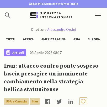
Abbonati a Sicurezza Internazionale
Direttore
Alessandro Orsini
TUTTI
AFRICA
AMERICA LATINA
ASIA
EUROPA
03 Aprile 2026 08:17
Articoli
Iran: attacco contro ponte sospeso
lascia presagire un imminente
cambiamento nella strategia
bellica statunitense
USA e Canada
Iran