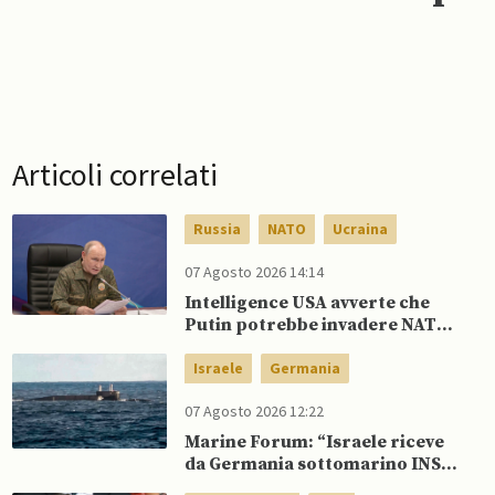
Articoli correlati
Russia
NATO
Ucraina
07 Agosto 2026 14:14
Intelligence USA avverte che
Putin potrebbe invadere NATO
mentre è ancora impegnato in
Ucraina
Israele
Germania
07 Agosto 2026 12:22
Marine Forum: “Israele riceve
da Germania sottomarino INS
Drakon dopo 14 anni”