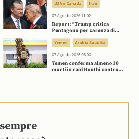
USA e Canada
Iran
07 Agosto 2026 11:02
Report: “Trump critica
Pentagono per carenza di
munizioni in guerra con l’Iran”
Yemen
Arabia Saudita
07 Agosto 2026 06:00
Yemen conferma almeno 30
morti in raid Houthi contro
esercito governativo
e sempre