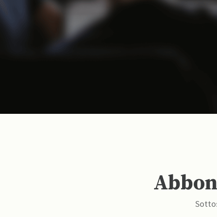
Abbona
Sottos