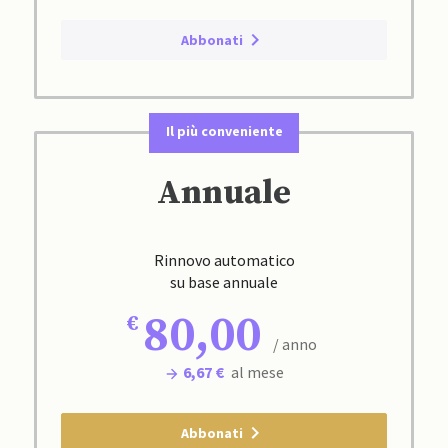
Abbonati
Il più conveniente
Annuale
Rinnovo automatico
su base annuale
80,00
/ anno
6,67 €
al mese
Abbonati