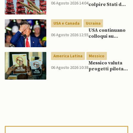
06 Agosto 2026 14:04
colpire Stati del
Golfo in caso di
nuovi raid USA
USA e Canada
Ucraina
USA continuano
06 Agosto 2026 12:55
colloqui su
programma
missilistico
Patriot in
America Latina
Messico
Ucraina,
Messico valuta
nonostante
06 Agosto 2026 10:38
progetti pilota
dubbi di Trump,
di fracking per
affermano fonti
incrementare
produzione di
gas, affermano
fonti