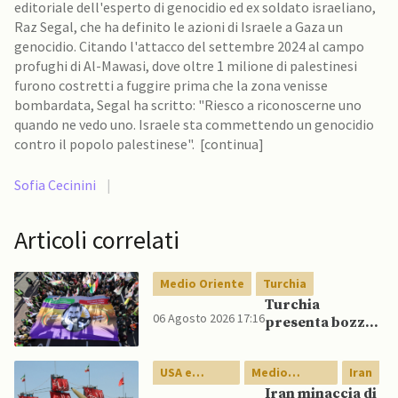
editoriale dell'esperto di genocidio ed ex soldato israeliano,
Raz Segal, che ha definito le azioni di Israele a Gaza un
genocidio. Citando l'attacco del settembre 2024 al campo
profughi di Al-Mawasi, dove oltre 1 milione di palestinesi
furono costretti a fuggire prima che la zona venisse
bombardata, Segal ha scritto: "Riesco a riconoscerne uno
quando ne vedo uno. Israele sta commettendo un genocidio
contro il popolo palestinese". [continua]
Sofia Cecinini
|
Articoli correlati
Medio Oriente
Turchia
Turchia
06 Agosto 2026 17:16
presenta bozza
di legge per
integrazione
USA e
Medio
Iran
milizie curde del
Canada
Oriente
PKK
Iran minaccia di