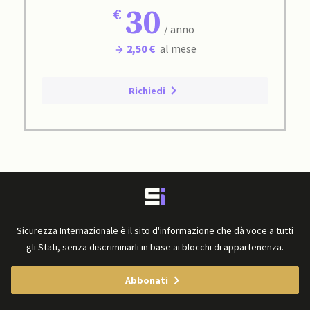
30
/ anno
2,50 €
al mese
Richiedi
Sicurezza Internazionale è il sito d'informazione che dà voce a tutti
gli Stati, senza discriminarli in base ai blocchi di appartenenza.
Abbonati