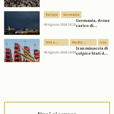
NATO
un caccia di
produzione
nazionale,
Europa
Germania
rifiutando
Germania, drone
offerta di Su-57
06 Agosto 2026 18:18
carico di
da parte di Putin
esplosivo a
Lipsia, ministro
Interno:
USA e
Medio
Iran
“Potrebbe
Canada
Oriente
Iran minaccia di
esserci dietro un
06 Agosto 2026 14:04
colpire Stati del
attore statale”
Golfo in caso di
nuovi raid USA