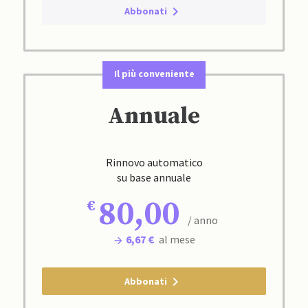
Abbonati
Il più conveniente
Annuale
Rinnovo automatico
su base annuale
80,00
/ anno
6,67 €
al mese
Abbonati