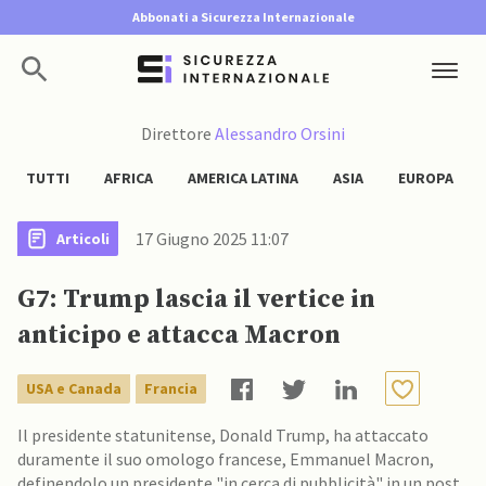
Abbonati a Sicurezza Internazionale
Direttore
Alessandro Orsini
TUTTI
AFRICA
AMERICA LATINA
ASIA
EUROPA
17 Giugno 2025 11:07
Articoli
G7: Trump lascia il vertice in
anticipo e attacca Macron
USA e Canada
Francia
Il presidente statunitense, Donald Trump, ha attaccato
duramente il suo omologo francese, Emmanuel Macron,
definendolo un presidente "in cerca di pubblicità" in un post