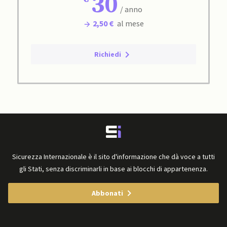
30
/ anno
2,50 €
al mese
Richiedi
Sicurezza Internazionale è il sito d'informazione che dà voce a tutti
gli Stati, senza discriminarli in base ai blocchi di appartenenza.
Abbonati