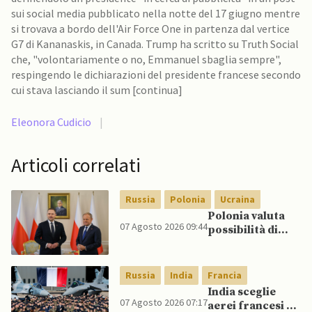
sui social media pubblicato nella notte del 17 giugno mentre
si trovava a bordo dell'Air Force One in partenza dal vertice
G7 di Kananaskis, in Canada. Trump ha scritto su Truth Social
che, "volontariamente o no, Emmanuel sbaglia sempre",
respingendo le dichiarazioni del presidente francese secondo
cui stava lasciando il sum [continua]
Eleonora Cudicio
|
Articoli correlati
Russia
Polonia
Ucraina
Polonia valuta
07 Agosto 2026 09:44
possibilità di
intercettare
missili russi
sopra Ucraina
Russia
India
Francia
per proteggere
India sceglie
spazio aereo
07 Agosto 2026 07:17
aerei francesi e