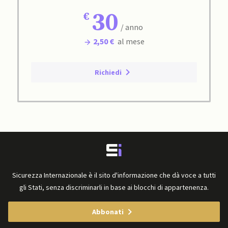
30
/ anno
2,50 €
al mese
Richiedi
Sicurezza Internazionale è il sito d'informazione che dà voce a tutti
gli Stati, senza discriminarli in base ai blocchi di appartenenza.
Abbonati