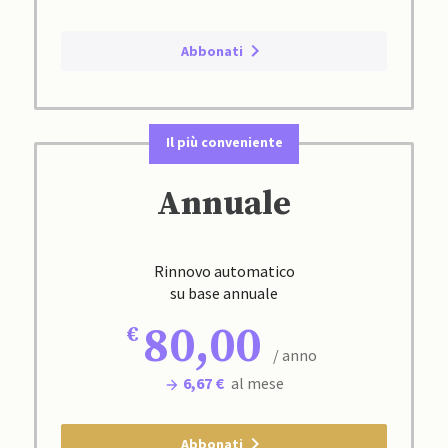
Abbonati
Il più conveniente
Annuale
Rinnovo automatico
su base annuale
80,00
/ anno
6,67 €
al mese
Abbonati