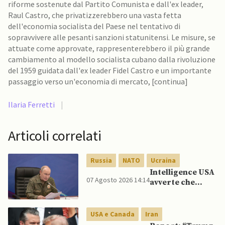
riforme sostenute dal Partito Comunista e dall'ex leader,
Raul Castro, che privatizzerebbero una vasta fetta
dell'economia socialista del Paese nel tentativo di
sopravvivere alle pesanti sanzioni statunitensi. Le misure, se
attuate come approvate, rappresenterebbero il più grande
cambiamento al modello socialista cubano dalla rivoluzione
del 1959 guidata dall'ex leader Fidel Castro e un importante
passaggio verso un'economia di mercato, [continua]
Ilaria Ferretti
|
Articoli correlati
Russia
NATO
Ucraina
Intelligence USA
07 Agosto 2026 14:14
avverte che
Putin potrebbe
invadere NATO
mentre è ancora
USA e Canada
Iran
impegnato in