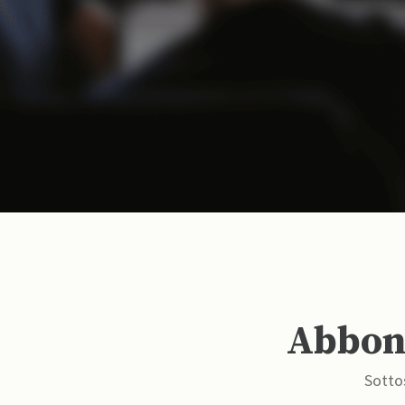
Abbona
Sottos