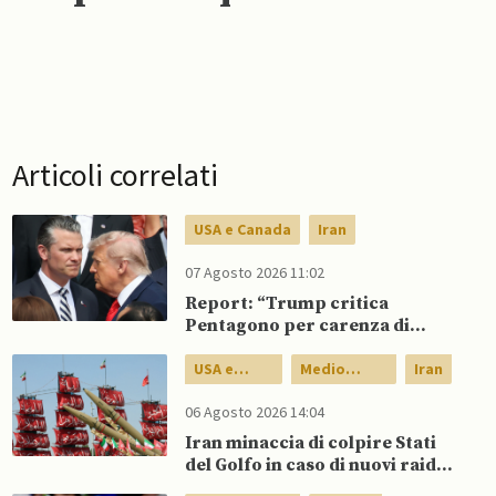
Articoli correlati
USA e Canada
Iran
07 Agosto 2026 11:02
Report: “Trump critica
Pentagono per carenza di
munizioni in guerra con l’Iran”
USA e
Medio
Iran
Canada
Oriente
06 Agosto 2026 14:04
Iran minaccia di colpire Stati
del Golfo in caso di nuovi raid
USA