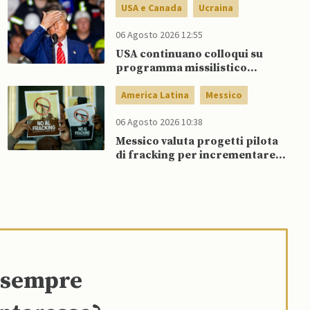
USA e Canada
Ucraina
06 Agosto 2026 12:55
USA continuano colloqui su
programma missilistico
Patriot in Ucraina, nonostante
dubbi di Trump, affermano
America Latina
Messico
fonti
06 Agosto 2026 10:38
Messico valuta progetti pilota
di fracking per incrementare
produzione di gas, affermano
fonti
e sempre