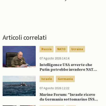
Articoli correlati
Russia
NATO
Ucraina
07 Agosto 2026 14:14
Intelligence USA avverte che
Putin potrebbe invadere NATO
mentre è ancora impegnato in
Ucraina
Israele
Germania
07 Agosto 2026 12:22
Marine Forum: “Israele riceve
da Germania sottomarino INS
Drakon dopo 14 anni”