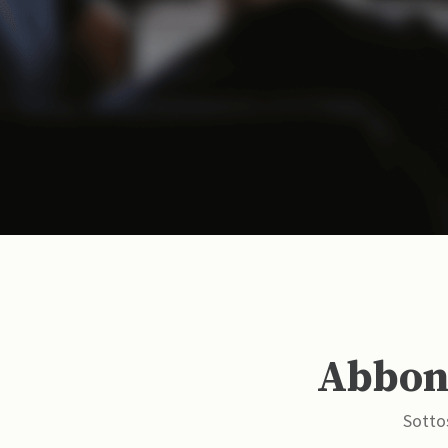
Abbona
Sottos