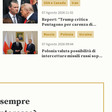
USA e Canada
Iran
07 Agosto 2026 11:02
Report: “Trump critica
Pentagono per carenza di
munizioni in guerra con l’Iran”
Russia
Polonia
Ucraina
07 Agosto 2026 09:44
Polonia valuta possibilità di
intercettare missili russi sopra
Ucraina per proteggere spazio
aereo NATO
e sempre