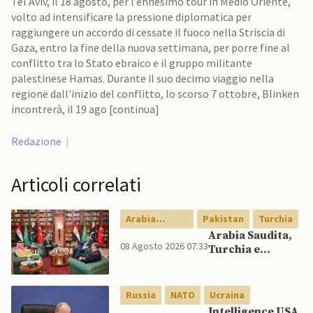
Tel Aviv, il 18 agosto, per l’ennesimo tour in Medio Oriente,
volto ad intensificare la pressione diplomatica per
raggiungere un accordo di cessate il fuoco nella Striscia di
Gaza, entro la fine della nuova settimana, per porre fine al
conflitto tra lo Stato ebraico e il gruppo militante
palestinese Hamas. Durante il suo decimo viaggio nella
regione dall'inizio del conflitto, lo scorso 7 ottobre, Blinken
incontrerà, il 19 ago [continua]
Redazione
|
Articoli correlati
Arabia
Pakistan
Turchia
Saudita
Arabia Saudita,
08 Agosto 2026 07:33
Turchia e
Pakistan firmano
patto di difesa
reciproca
Russia
NATO
Ucraina
Intelligence USA