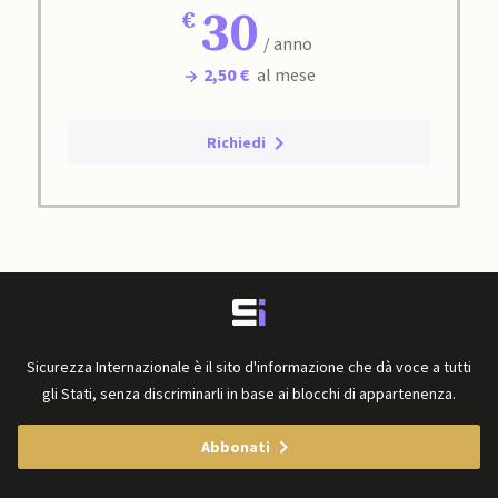
30
/ anno
2,50 €
al mese
Richiedi
Sicurezza Internazionale è il sito d'informazione che dà voce a tutti
gli Stati, senza discriminarli in base ai blocchi di appartenenza.
Abbonati