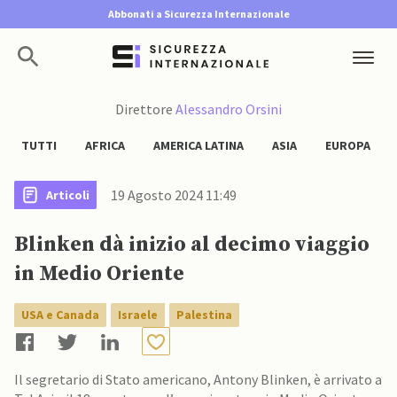
Abbonati a Sicurezza Internazionale
Direttore
Alessandro Orsini
TUTTI
AFRICA
AMERICA LATINA
ASIA
EUROPA
19 Agosto 2024 11:49
Articoli
Blinken dà inizio al decimo viaggio
in Medio Oriente
USA e Canada
Israele
Palestina
Il segretario di Stato americano, Antony Blinken, è arrivato a