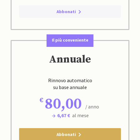
Abbonati
Il più conveniente
Annuale
Rinnovo automatico
su base annuale
80,00
/ anno
6,67 €
al mese
Abbonati