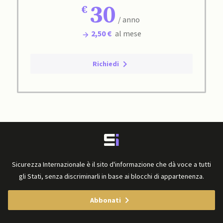
30
/ anno
2,50 €
al mese
Richiedi
Sicurezza Internazionale è il sito d'informazione che dà voce a tutti
gli Stati, senza discriminarli in base ai blocchi di appartenenza.
Abbonati