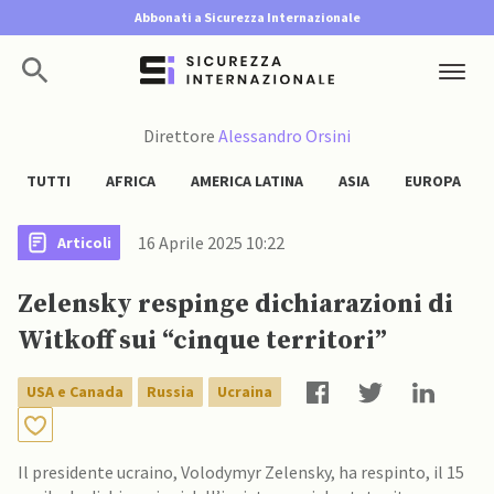
Abbonati a Sicurezza Internazionale
Direttore
Alessandro Orsini
TUTTI
AFRICA
AMERICA LATINA
ASIA
EUROPA
16 Aprile 2025 10:22
Articoli
Zelensky respinge dichiarazioni di
Witkoff sui “cinque territori”
USA e Canada
Russia
Ucraina
Il presidente ucraino, Volodymyr Zelensky, ha respinto, il 15