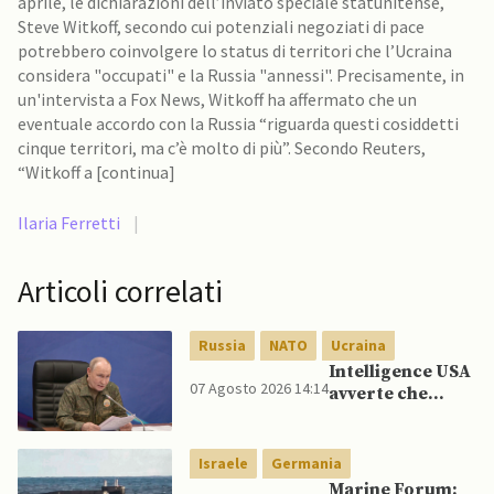
aprile, le dichiarazioni dell’inviato speciale statunitense,
Steve Witkoff, secondo cui potenziali negoziati di pace
potrebbero coinvolgere lo status di territori che l’Ucraina
considera "occupati" e la Russia "annessi". Precisamente, in
un'intervista a Fox News, Witkoff ha affermato che un
eventuale accordo con la Russia “riguarda questi cosiddetti
cinque territori, ma c’è molto di più”. Secondo Reuters,
“Witkoff a [continua]
Ilaria Ferretti
|
Articoli correlati
Russia
NATO
Ucraina
Intelligence USA
07 Agosto 2026 14:14
avverte che
Putin potrebbe
invadere NATO
mentre è ancora
Israele
Germania
impegnato in
Marine Forum: