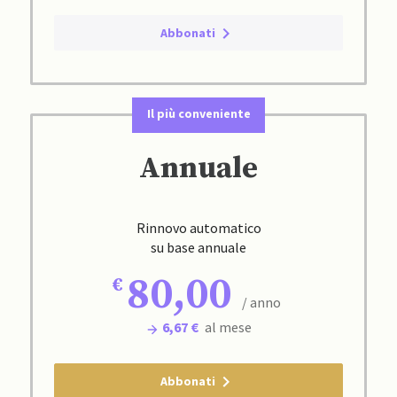
Abbonati
Il più conveniente
Annuale
Rinnovo automatico
su base annuale
80,00
/ anno
6,67 €
al mese
Abbonati