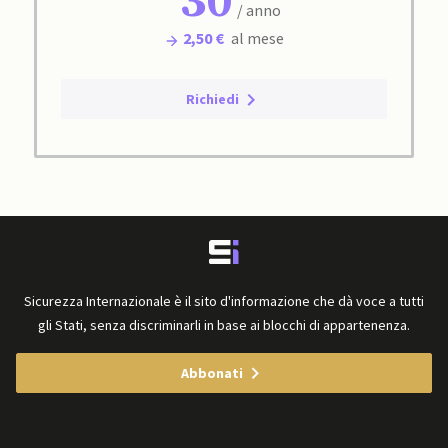
30
/ anno
2,50 €
al mese
Richiedi
Sicurezza Internazionale è il sito d'informazione che dà voce a tutti
gli Stati, senza discriminarli in base ai blocchi di appartenenza.
Abbonati