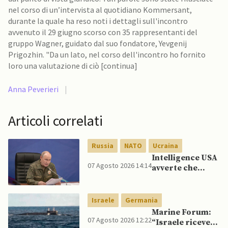
nel corso di un’intervista al quotidiano Kommersant,
durante la quale ha reso noti i dettagli sull'incontro
avvenuto il 29 giugno scorso con 35 rappresentanti del
gruppo Wagner, guidato dal suo fondatore, Yevgenij
Prigozhin. "Da un lato, nel corso dell'incontro ho fornito
loro una valutazione di ciò [continua]
Anna Peverieri
|
Articoli correlati
Russia
NATO
Ucraina
Intelligence USA
07 Agosto 2026 14:14
avverte che
Putin potrebbe
invadere NATO
mentre è ancora
Israele
Germania
impegnato in
Marine Forum:
Ucraina
07 Agosto 2026 12:22
“Israele riceve