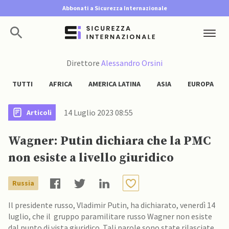
Abbonati a Sicurezza Internazionale
Direttore
Alessandro Orsini
TUTTI
AFRICA
AMERICA LATINA
ASIA
EUROPA
14 Luglio 2023 08:55
Articoli
Wagner: Putin dichiara che la PMC
non esiste a livello giuridico
Russia
Il presidente russo, Vladimir Putin, ha dichiarato, venerdì 14
luglio, che il gruppo paramilitare russo Wagner non esiste
dal punto di vista giuridico. Tali parole sono state rilasciate