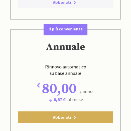
Abbonati
Il più conveniente
Annuale
Rinnovo automatico
su base annuale
80,00
/ anno
6,67 €
al mese
Abbonati