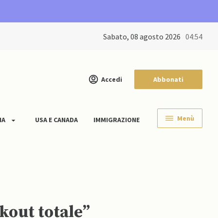
sabato, 08 agosto 2026
04:54
Accedi
Abbonati
Menù
IA
USA E CANADA
IMMIGRAZIONE
a elettricità, Kiev rischia il “blackout totale”