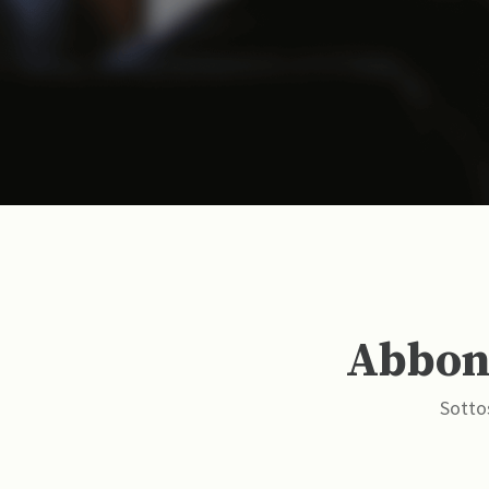
Abbona
Sottos