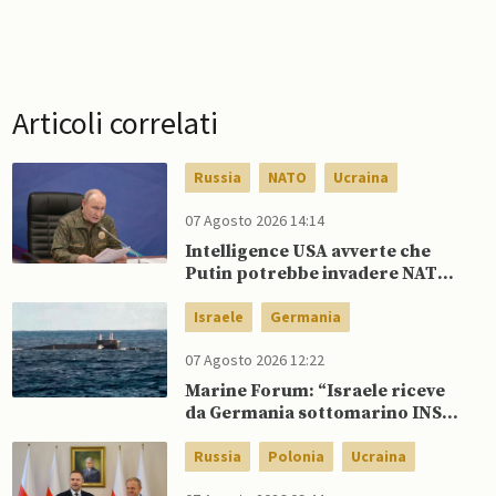
Articoli correlati
Russia
NATO
Ucraina
07 Agosto 2026 14:14
Intelligence USA avverte che
Putin potrebbe invadere NATO
mentre è ancora impegnato in
Ucraina
Israele
Germania
07 Agosto 2026 12:22
Marine Forum: “Israele riceve
da Germania sottomarino INS
Drakon dopo 14 anni”
Russia
Polonia
Ucraina