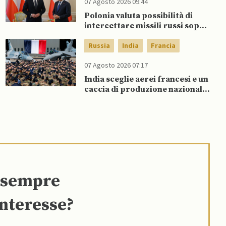
07 Agosto 2026 09:44
Polonia valuta possibilità di
intercettare missili russi sopra
Ucraina per proteggere spazio
aereo NATO
Russia
India
Francia
07 Agosto 2026 07:17
India sceglie aerei francesi e un
caccia di produzione nazionale,
rifiutando offerta di Su-57 da
parte di Putin
e sempre
interesse?