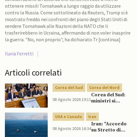
ottenere missili Tomahawk a lungo raggio da utilizzare
contro la Russia. Come sottolineato da Reuters, Trump si è
mostrato freddo nei confronti del piano degli Stati Uniti di
vendere Tomahawk alle Nazioni della NATO che li
trasferirebbero in Ucraina, affermando di non voler inasprire
la guerra. "No, non proprio", ha dichiarato Tr [continua]
Ilaria Ferretti
|
Articoli correlati
Corea del Sud
Corea del Nord
Corea del Sud:
08 Agosto 2026 19:11
ministri si
scontrano
pubblicamente
USA e Canada
Iran
su politica con il
Iran: “Accordo
Nord, mentre
08 Agosto 2026 16:34
su Stretto di
Lee spinge per
Hormuz vicino,