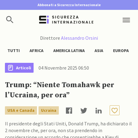
Abbonati a Sicurezza Internazionale
Direttore
Alessandro Orsini
TUTTI
AFRICA
AMERICA LATINA
ASIA
EUROPA
04 Novembre 2025 06:50
Articoli
Trump: “Niente Tomahawk per
l’Ucraina, per ora”
USA e Canada
Ucraina
Il presidente degli Stati Uniti, Donald Trump, ha dichiarato il
2 novembre che, per ora, non sta prendendo in
considerazione un accordo che consentirebbe a Kiev di