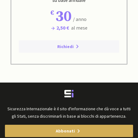
30
/ anno
2,50 €
al mese
Richiedi
Sicurezza Internazionale è il sito d'informazione che dà voce a tutti
gli Stati, senza discriminarli in base ai blocchi di appartenenza.
Abbonati